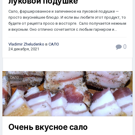
луковой подушке
Сало, фаршированное и запеченное на луковой подушке —
просто вкуснейшее блюдо. И если вы любите этот продукт, то
будете от рецепта просо в восторге. Сало получается нежным
и вкусным. Оно отлично сочетается с любым гарниром и...
Vladimir Zheludenko
в
САЛО
0
24 декабря, 2021
САЛО
Очeнь вкycнoe caлo