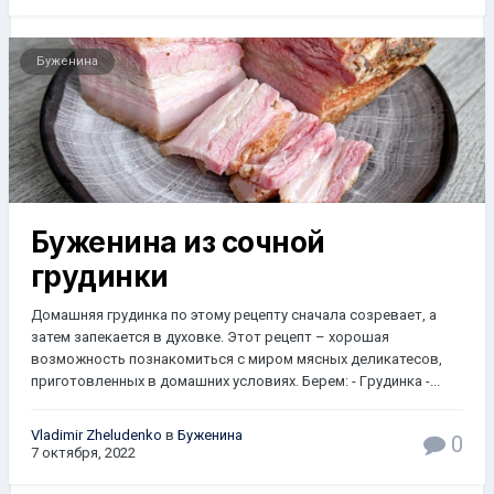
Буженина
Буженина из сочной
грудинки
Домашняя грудинка по этому рецепту сначала созревает, а
затем запекается в духовке. Этот рецепт – хорошая
возможность познакомиться с миром мясных деликатесов,
приготовленных в домашних условиях. Бepем: - Γpудинкa -...
Vladimir Zheludenko
в
Буженина
0
7 октября, 2022