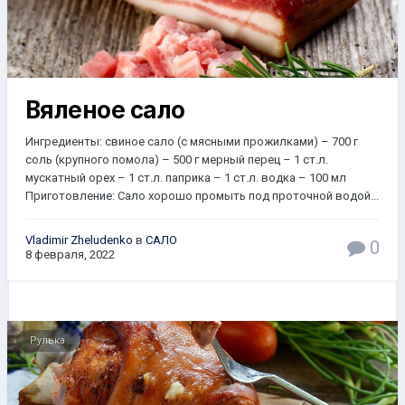
Вяленое сало
Ингредиенты: свиное сало (с мясными прожилками) – 700 г
соль (крупного помола) – 500 г мерный перец – 1 ст.л.
мускатный орех – 1 ст.л. паприка – 1 ст.л. водка – 100 мл
Приготовление: Сало хорошо промыть под проточной водой...
Vladimir Zheludenko
в
САЛО
0
8 февраля, 2022
Рулька