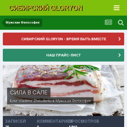
Мужская Философия
СИБИРСКИЙ GLORYON - ВРЕМЯ БЫТЬ ВМЕСТЕ
НАШ ПРАЙС-ЛИСТ
СИЛА В САЛЕ
Блог
Vladimir Zheludenko
в
Мужская Философия
ЗАПИСЕЙ
КОММЕНТАРИЕВ
ПРОСМОТРОВ
25
0
4 869