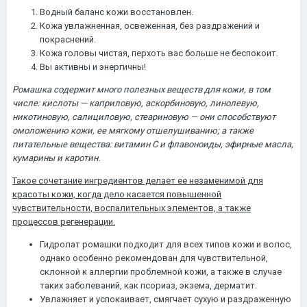
Водный баланс кожи восстановлен.
Кожа увлажненная, освеженная, без раздражений и
покраснений.
Кожа головы чистая, перхоть вас больше не беспокоит.
Вы активны и энергичны!
Ромашка содержит много полезных веществ для кожи, в том
числе: кислоты — каприловую, аскорбиновую, линолевую,
никотиновую, салициловую, стеариновую — они способствуют
омоложению кожи, ее мягкому отшелушиванию; а также
питательные вещества: витамин С и флавоноиды, эфирные масла,
кумарины и каротин.
Такое сочетание ингредиентов делает ее незаменимой для
красоты кожи, когда дело касается повышенной
чувствительности, воспалительных элементов, а также
процессов регенерации.
Гидролат ромашки подходит для всех типов кожи и волос,
однако особенно рекомендован для чувствительной,
склонной к аллергии проблемной кожи, а также в случае
таких заболеваний, как псориаз, экзема, дерматит.
Увлажняет и успокаивает, смягчает сухую и раздраженную