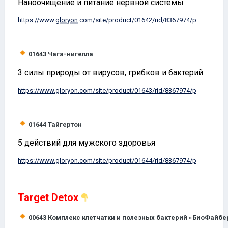
Наноочищение и питание нервной системы
https://www.
gloryon
.com/site/product/01642/rid/8367974/p
01643
Чага-нигелла
3 силы природы от вирусов, грибков и бактерий
https://www.
gloryon
.com/site/product/01643/rid/8367974/p
01644
Тайгертон
5 действий для мужского здоровья
https://www.
gloryon
.com/site/product/01644/rid/8367974/p
Target
Detox
00643
Комплекс клетчатки и полезных бактерий «БиоФайбе