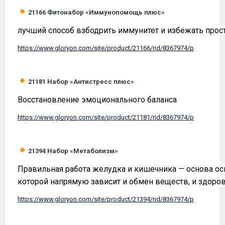
21166
Фитонабор «Иммунопомощь плюс»
учший способ взбодрить иммунитет и избежать прос
Л
https://www.
gloryon
.com/site/product/21166/rid/8367974/p
21181
H
абор «Антистресс плюс»
Восстановление эмоционального баланса
https://www.
gloryon
.com/site/product/21181/rid/8367974/p
21394
Набор «Метаболизм»
Правильная работа желудка и кишечника — основа ос
которой напрямую зависит и обмен веществ, и здоро
https://www.
gloryon
.com/site/product/21394/rid/8367974/p