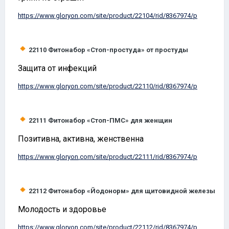
https://www.
gloryon
.com/site/product/22104/rid/8367974/p
22110
Фитонабор «Стоп-простуда» от простуды
Защита от инфекций
https://www.
gloryon
.com/site/product/22110/rid/8367974/p
22111
Фитонабор «Стоп-ПМС» для женщин
Позитивна, активна, женственна
https://www.
gloryon
.com/site/product/22111/rid/8367974/p
22112
Фитонабор «Йодонорм» для щитовидной железы
Молодость и здоровье
https://www.
gloryon
.com/site/product/22112/rid/8367974/p