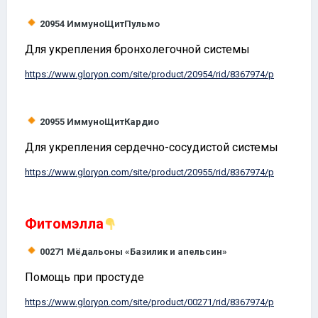
20954
ИммуноЩитПульмо
Для укрепления бронхолегочной системы
https://www.
gloryon
.com/site/product/20954/rid/8367974/p
20955
ИммуноЩитКардио
Для укрепления сердечно-сосудистой системы
https://www.
gloryon
.com/site/product/20955/rid/8367974/p
Фитомэлла
00271
Мёдальоны «Базилик и апельсин»
Помощь при простуде
https://www.
gloryon
.com/site/product/00271/rid/8367974/p