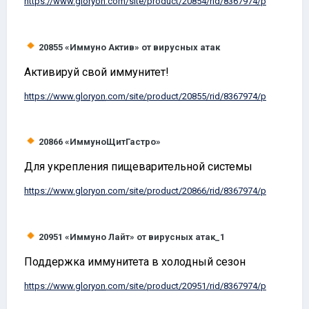
https://www.
gloryon
.com/site/product/20854/rid/8367974/p
20855
«Иммуно Актив» от вирусных атак
Активируй свой иммунитет!
https://www.
gloryon
.com/site/product/20855/rid/8367974/p
20866
«ИммуноЩитГастро»
Для укрепления пищеварительной системы
https://www.
gloryon
.com/site/product/20866/rid/8367974/p
20951
«Иммуно Лайт» от вирусных атак_1
Поддержка иммунитета в холодный сезон
https://www.
gloryon
.com/site/product/20951/rid/8367974/p