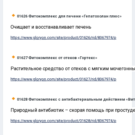
01626
Фитокомплекс для печени «Гепатохолан плюс»
Очищает и восстанавливает печень
https://www.
gloryon
.com/site/product/01626/rid/8367974/p
01627
Фитокомплекс от отеков «Гортекс»
Растительное средство от отеков с мягким мочегонн
https://www.
gloryon
.com/site/product/01627/rid/8367974/p
01628
Фитокомплекс с антибактериальным действием «Ви
Природный антибиотик – скорая помощь при простуд
https://www.
gloryon
.com/site/product/01628/rid/8367974/p