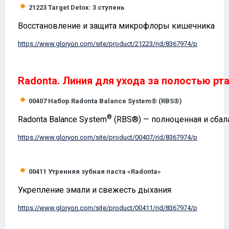
21223
Target Detox: 3 ступень
Восстановление и защита микрофлоры кишечника
https://www.
gloryon
.com/site/product/21223/rid/8367974/p
Radonta
. Линия для ухода за полостью рт
00407
Набор Radonta Balance System® (RBS®)
®
Radonta Balance System
(RBS®) — полноценная и сбал
https://www.
gloryon
.com/site/product/00407/rid/8367974/p
00411
Утренняя зубная паста «
Radonta
»
Укрепление эмали и свежесть дыхания
https://www.
gloryon
.com/site/product/00411/rid/8367974/p