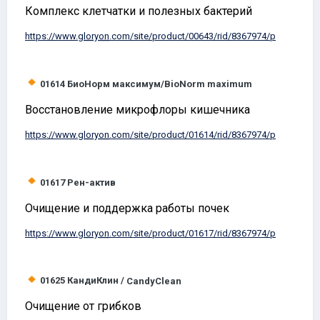
Комплекс клетчатки и полезных бактерий
https://www.
gloryon
.com/site/product/00643/rid/8367974/p
01614
БиоНорм максимум/
BioNorm
maximum
Восстановление микрофлоры кишечника
https://www.
gloryon
.com/site/product/01614/rid/8367974/p
01617
Рен-актив
Очищение и поддержка работы почек
https://www.
gloryon
.com/site/product/01617/rid/8367974/p
01625
КандиКлин /
CandyClean
Очищение от грибков