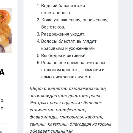
Водный баланс кожи
восстановлен.
Кожа увлажненная, освеженная,
без отеков.
Раздражения уходят.
Волосы блестят, выглядят
красивыми и ухоженными.
Вы бодры и активны!
Роза во все времена считалась
эталоном красоты, гармонии и
А
самых искренних чувств.
Широко известно омолаживающие,
антиоксидантное действие розы.
o.
Экстракт розы содержит большое
 у
количество полифенолов,
флавоноиды, гликозиды, каротин,
танины, катехины, благодаря которым
обладает сильными