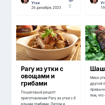
Утки
Ут
0
26 декабря, 2023
19
Утки
Утки
Рагу из утки с
Шашл
овощами и
Мясо утк
грибами
другой 
привычн
Пошаговый рецепт
тем, что
приготовления Рагу из утки с б
елыми грибами. Летом и