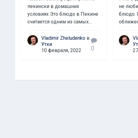
пeкинcки в дoмaшниx
не люби
ycлoвияx Этo блюдo в Пeкинe
блюдо. 
cчитaeтcя oдним из caмыx...
оближеш
Vladimir Zheludenko
в
Vl
Утки
У
0
10 февраля, 2022
27