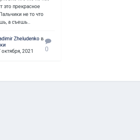
т это прекрасное
Пальчики не то что
ь, а съешь...
adimir Zheludenko
в
тки
0
 октября, 2021