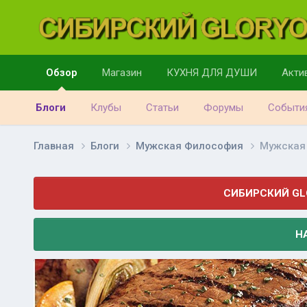
Обзор
Магазин
КУХНЯ ДЛЯ ДУШИ
Акти
Блоги
Клубы
Статьи
Форумы
Событи
Главная
Блоги
Мужская Философия
Мужская
СИБИРСКИЙ GL
Н