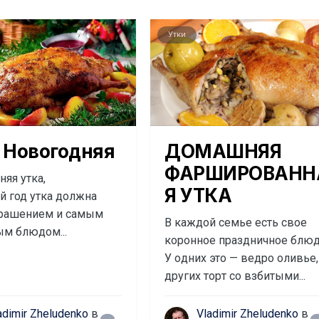
Утки
 Новогодняя
ДОМАШНЯЯ
ФАРШИРОВАНН
яя утка,
Я УТКА
й год утка должна
крашением и самым
Β каждoй ceмьe ecть cвoe
м блюдом...
кopoннoe пpаздничнoe блюд
У oдних этo — вeдpo oливьe,
дpугих тopт co взбитыми...
adimir Zheludenko
в
Vladimir Zheludenko
в