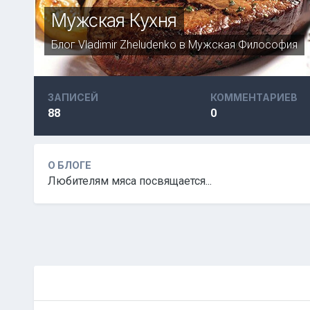
Мужская Кухня
Блог
Vladimir Zheludenko
в
Мужская Философия
ЗАПИСЕЙ
КОММЕНТАРИЕВ
88
0
О БЛОГЕ
Любителям мяса посвящается...