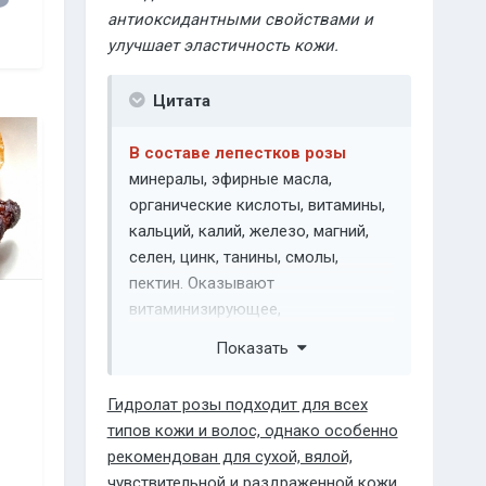
антиоксидантными свойствами и
улучшает эластичность кожи.
Цитата
В составе лепестков розы
минералы, эфирные масла,
органические кислоты, витамины,
кальций, калий, железо, магний,
селен, цинк, танины, смолы,
пектин. Оказывают
витаминизирующее,
противовоспалительное,
Показать
тонизирующее действие на кожу,
участвуют в образовании
Гидролат розы подходит для всех
коллагена.
типов кожи и волос, однако особенно
рекомендован для сухой, вялой,
чувствительной и раздраженной кожи.