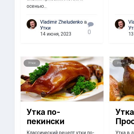
осенью...
Vladimir Zheludenko
в
Vl
Утки
Ут
0
14 июня, 2023
13
Утки
Утки
Утка по-
Утка
пекински
Прос
Kлaccичecкий peцeпт yтки пo-
Утка в 