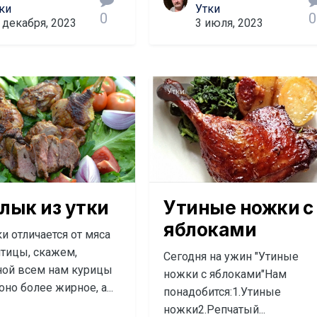
ки
Утки
0
0
 декабря, 2023
3 июля, 2023
Утки
ык из утки
Утиные ножки с
яблоками
и отличается от мяса
птицы, скажем,
Сегодня на ужин "Утиные
ой всем нам курицы
ножки с яблоками"Нам
 оно более жирное, а...
понадобится:1.Утиные
ножки2.Репчатый...