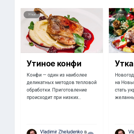
Утки
Утки
Утиное конфи
Утка
Конфи — один из наиболее
Новогодн
деликатных методов тепловой
на Новы
обработки. Приготовление
стать у
происходит при низких...
желанны
Vladimir Zheludenko
в
Vl