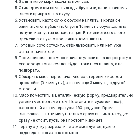
Залить мясо маринадом на полчаса.
Этим временем помыть ягоды брусники, залить вином и
внести приправы по вкусу.
Установить кастрюлю с соусом на плиту, а когда он
закипит, огонь убавить. Спустя 10 минут у соуса должна
получиться густая консистенция. В течение всего этого
времени его нужно постоянно помешивать.
Готовый соус остудить, отфильтровать или нет, уже
решать лично вам.
Промаринованное мясо вначале уложить на непрогретую
сковороду. Тогда смалец будет топиться плавно, а не
подгорать.
Обжарить мясо первоначально со стороны жировой
прослойки (3-4 минуты), а затем еще 3 минуты, с другой
стороны.
Мясо поместить в металлическую форму, предварительно
устелить ее пергаментом. Поставить в духовой шкаф,
разогретый до температуры 180 градусов. Время
выпекания – 10-15 минут. Только сразу вынимать грудку
сразу не стоит, пусть она постоит и дойдет.
Горячую утку разрезать не рекомендуется, нужно
подождать, когда она остынет.