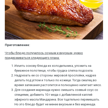
Приготовление:
Чтобы блюдо получилось сочным и вкусным, нужно
придерживаться следующего плана:
Изъять основу блюда из холодильника, уложить на
бумажное полотенце, чтобы грудка слегка подсохла.
Надрезать ее со стороны жировой прослойки, надрез
делать под углом и только по кожице. Тогда смалец во
время запекания растопится и полноценно напитает мясо.
Для создания маринада нужно смешать соевый соус со
специями, добавить 10 г меда с добавленной каплей
эфирного масла Мандарина. Все тщательно перемешать.
Но это блюдо будет не менее вкусным и без маринада.