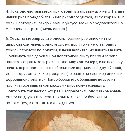
4. Пока рис настаивается, приготовить заправку для него. На две
чашки риса понадобится 50 мл рисового уксуса, 30 г сахара и 10 г
соли. Растворить сахар и соль в уксусе. Можно предварительно
его слегка нагреть (очень слегка!).
5. Соединение заправки с рисом. Горячий рис выложить в
широкий контейнер ровным слоем, вылить на него заправку
тонкой струйкой по лопатке, и незамедлительно начать мешать.
Поднимать рис деревянной лопаточкой снизу вверх и справа
налево. Собрать весь рис на половину контейнера, и потихоньку
начать переправлять его небольшими порциями на другой край,
делая горизонтальные, режущие (не размешивающие!) движения
деревянной лопаткой. Такое бережное обращение позволит
пропитаться заправкой каждому рисовому зернышку.
Повторить так несколько раз. Распределить рис равномерным
слоем по дну контейнера. Накрыть влажным бумажным
полотенцем, и оставить охлаждаться.