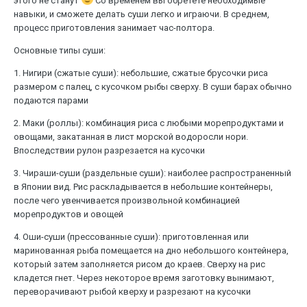
этого не станут
Со временем вы обретете необходимые
навыки, и сможете делать суши легко и играючи. В среднем,
процесс приготовления занимает час-полтора.
Основные типы суши:
1. Нигири (сжатые суши): небольшие, сжатые брусочки риса
размером с палец, с кусочком рыбы сверху. В суши барах обычно
подаются парами
2. Маки (роллы): комбинация риса с любыми морепродуктами и
овощами, закатанная в лист морской водоросли нори.
Впоследствии рулон разрезается на кусочки
3. Чираши-суши (раздельные суши): наиболее распространенный
в Японии вид. Рис раскладывается в небольшие контейнеры,
после чего увенчивается произвольной комбинацией
морепродуктов и овощей
4. Оши-суши (прессованные суши): приготовленная или
маринованная рыба помещается на дно небольшого контейнера,
который затем заполняется рисом до краев. Сверху на рис
кладется гнет. Через некоторое время заготовку вынимают,
переворачивают рыбой кверху и разрезают на кусочки