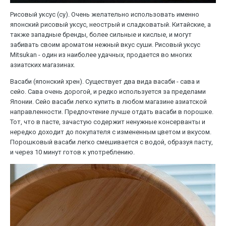
Рисовый уксус (су). Очень желательно использовать именно
японский рисовый уксус, неострый и сладковатый. Китайские, а
также западные бренды, более сильные и кислые, и могут
забивать своим ароматом нежный вкус суши. Рисовый уксус
Mitsukan - один из наиболее удачных, продается во многих
азиатских магазинах.
Васаби (японский хрен). Существует два вида васаби - сава и
сейо. Сава очень дорогой, и редко используется за пределами
Японии. Сейо васаби легко купить в любом магазине азиатской
направленности. Предпочтение лучше отдать васаби в порошке.
Тот, что в пасте, зачастую содержит ненужные консерванты и
нередко доходит до покупателя с измененным цветом и вкусом.
Порошковый васаби легко смешивается с водой, образуя пасту,
и через 10 минут готов к употреблению.