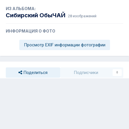
ИЗ АЛЬБОМА:
Сибирский ОбыЧАЙ
· 28 изображений
ИНФОРМАЦИЯ О ФОТО
Просмотр EXIF информации фотографии
Поделиться
Подписчики
0
Комментариев нет
Обратная связь
Cookie-файлы
СИБИРСКИЙ GLORYON @ 2026
Powered by Invision Community