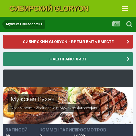
Мужская Философия
СИБИРСКИЙ GLORYON - ВРЕМЯ БЫТЬ ВМЕСТЕ
НАШ ПРАЙС-ЛИСТ
Мужская Кухня
Блог
Vladimir Zheludenko
в
Мужская Философия
ЗАПИСЕЙ
КОММЕНТАРИЕВ
ПРОСМОТРОВ
88
0
44 029