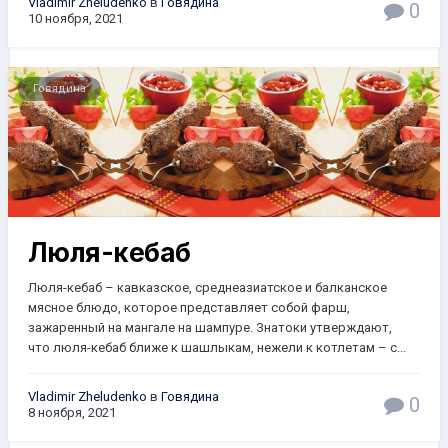
Vladimir Zheludenko
в
Говядина
0
10 ноября, 2021
Говядина
Люля-кeбаб
Люля-кебаб – кавказское, среднеазиатское и балканское
мясное блюдо, которое представляет собой фарш,
зажаренный на мангале на шампуре. Знатоки утверждают,
что люля-кебаб ближе к шашлыкам, нежели к котлетам – с...
Vladimir Zheludenko
в
Говядина
0
8 ноября, 2021