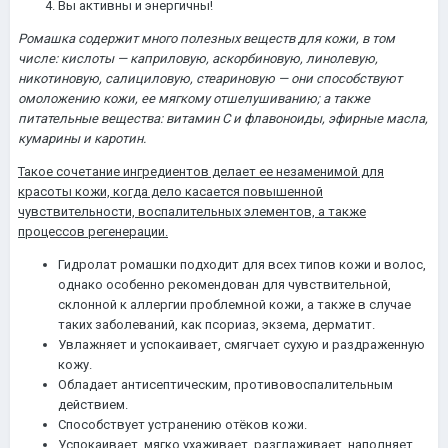
Вы активны и энергичны!
Ромашка содержит много полезных веществ для кожи, в том
числе: кислоты — каприловую, аскорбиновую, линолевую,
никотиновую, салициловую, стеариновую — они способствуют
омоложению кожи, ее мягкому отшелушиванию; а также
питательные вещества: витамин С и флавоноиды, эфирные масла,
кумарины и каротин.
Такое сочетание ингредиентов делает ее незаменимой для
красоты кожи, когда дело касается повышенной
чувствительности, воспалительных элементов, а также
процессов регенерации.
Гидролат ромашки подходит для всех типов кожи и волос,
однако особенно рекомендован для чувствительной,
склонной к аллергии проблемной кожи, а также в случае
таких заболеваний, как псориаз, экзема, дерматит.
Увлажняет и успокаивает, смягчает сухую и раздраженную
кожу.
Обладает антисептическим, противовоспалительным
действием.
Способствует устранению отёков кожи.
Успокаивает, мягко ухаживает, разглаживает, наполняет