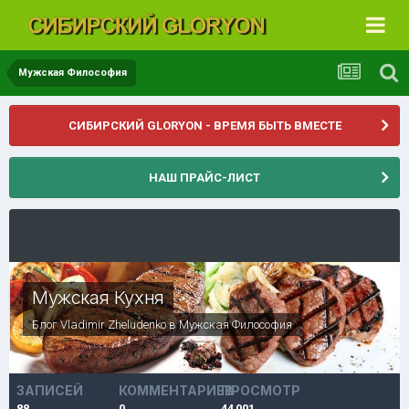
Мужская Философия
СИБИРСКИЙ GLORYON - ВРЕМЯ БЫТЬ ВМЕСТЕ
НАШ ПРАЙС-ЛИСТ
Мужская Кухня
Блог
Vladimir Zheludenko
в
Мужская Философия
ЗАПИСЕЙ
КОММЕНТАРИЕВ
ПРОСМОТР
88
0
44 001