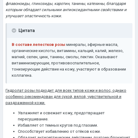
флавоноиды, гликозиды, каротин, танины, катехины, благодаря
которым обладает сильными антиоксидантными свойствами и
улучшает эластичность кожи.
Цитата
В составе лепестков розы
минералы, эфирные масла,
органические кислоты, витамины, кальций, калий, железо,
магний, селен, цинк, танины, смолы, пектин. Оказывают
витаминизирующее, противовоспалительное,
тонизирующее действие на кожу, участвуют в образовании
коллагена.
Гидролат розы подходит для всех типов кожи и волос, однако
особенно рекомендован для сухой, вялой, чувствительной и
раздраженной кожи.
Увлажняет и освежает кожу, предотвращает
пересушивание.
Избавляет от темных кругов под глазами.
Способствует избавлению от отёков кожи.
Обладает антисептическим действием, поэтому блокирует