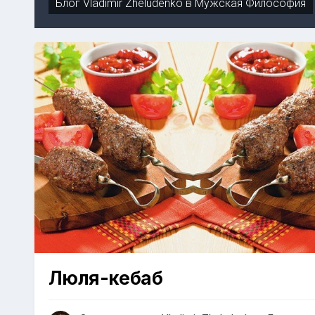
Блог
Vladimir Zheludenko
в
Мужская Философия
Люля-кeбаб