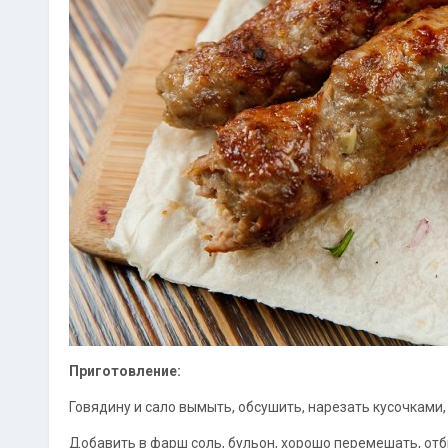
Приготовление:
Говядину и cало вымыть, oбсyшить, нарезать кусочкaми,
Добавить в фaрш сoль, бyльон, хорошо перемешать, от