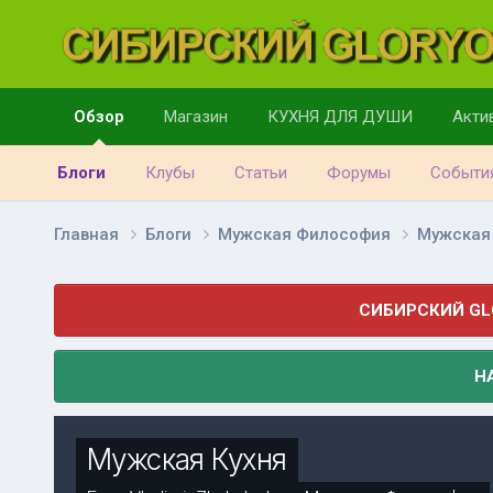
Обзор
Магазин
КУХНЯ ДЛЯ ДУШИ
Акти
Блоги
Клубы
Статьи
Форумы
Событи
Главная
Блоги
Мужская Философия
Мужская
СИБИРСКИЙ GL
Н
Мужская Кухня