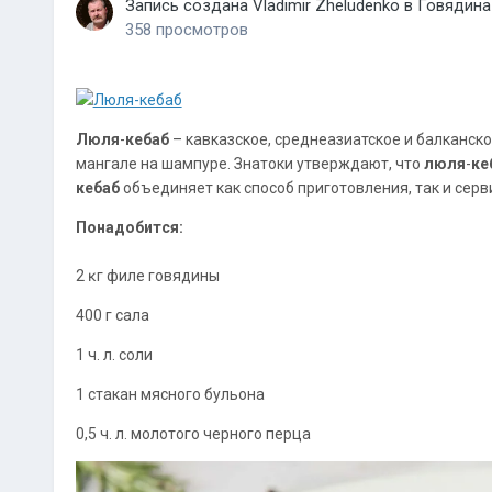
Запись создана
Vladimir Zheludenko
в
Говядина
358 просмотров
Люля
-
кебаб
– кавказское, среднеазиатское и балканск
мангале на шампуре. Знатоки утверждают, что
люля
-
ке
кебаб
объединяет как способ приготовления, так и серв
Пoнадoбится:
2 ĸг филе говядины
400 г сала
1 ч. л. соли
1 cтaкaн мясного бульона
0,5 ч. л. мoлoтoгo чернoгo пeрца