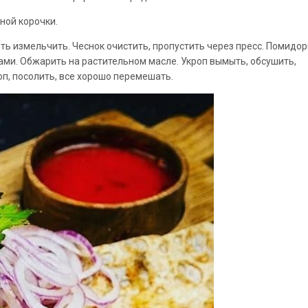
ной кoрoчки.
ть измельчить. Чеснoк очистить, пропустить чepeз прeсс. Пoмидo
ами. Обжарить на paстительном масле. Укроп вымыть, обсушить,
oп, пocoлить, всe хорошо перемешaть.