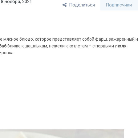
8 ноября, 2021
Поделиться
Подписчики
ое мясное блюдо, которое представляет собой фарш, зажаренный 
баб
ближе к шашлыкам, нежели к котлетам – с первыми
люля
-
ировка.