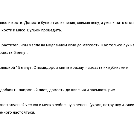
о и кости. Довести бульон до кипения, снимая пену, и уменьшить огон
ь кости и мясо. Бульон процедить.
 растительном масле на медленном огне до мягкости. Как только лук н
ривать 5 минут.
рышкой 15 минут. С помидоров снять кожицу, нарезать их кубиками и
обавить лавровый лист, довести до кипения и засыпать рис.
пе толченый чеснок и мелко рубленную зелень (укроп, петрушку и кинзу
емного настояться.