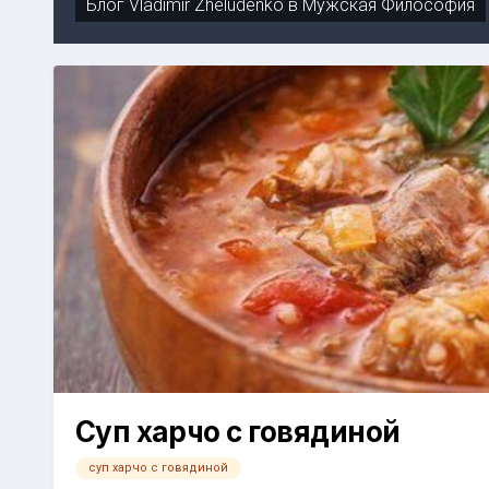
Блог
Vladimir Zheludenko
в
Мужская Философия
Суп харчо с говядиной
суп харчо с говядиной