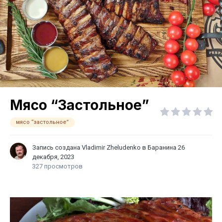
Мясо “Застольное”
мясо “застольное”
Запись создана
Vladimir Zheludenko
в
Баранина
26
декабря, 2023
327 просмотров