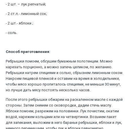
- 2 шт. – лук репчатый;
- 2 ст.л.- лимонный сок;
- 2 шт.- яблоки ;
- соль.
Способ приготовления:
Ребрышки помоем, обсушим бумажным полотенцем. Можно
нарезать порционно, а можно запечь целиком, по желанию.
Ребрышки натрем специями и солью, сбрызнем лимонным соком.
Накроем пищевой пленкой и оставим на время в холодильнике,
чтобы мясо хорошо пропиталось специями, не меньше 30 минут,
но лучше дать мясу постоять несколько часов.
После этого ребрышки обжарим на раскаленном масле с каждой
стороны. Затем снимем со сковородки, дадим стечь маслу.
Яблоки помоем, разрежем на половинки. Лук почистим, окатим
водой, нарежем кольцами или на четвертинки. Возьмем пакет
для запекания, выложим в него бараньи ребрышки, яблоки и лук,
немного перемешаем, чтобы лук и яблоки равномерно