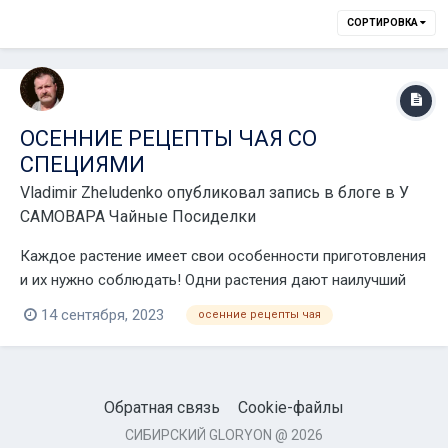
СОРТИРОВКА
ОСЕННИЕ РЕЦЕПТЫ ЧАЯ СО
СПЕЦИЯМИ
Vladimir Zheludenko
опубликовал запись в блоге в
У
САМОВАРА Чайные Посиделки
Каждое растение имеет свои особенности приготовления
и их нужно соблюдать! Одни растения дают наилучший
эффект при заваривании кипятком, а другие требуют
14 сентября, 2023
осенние рецепты чая
холодного настаивания в течение суток. Лишь тогда они
отдают в раствор необходимые в конкретном случае
действующие вещества. Это же относи...
Обратная связь
Cookie-файлы
СИБИРСКИЙ GLORYON @ 2026