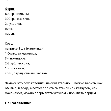
Фарш:
500 гр. свинины,
300 гр. говядины,
2 луковицы
соль,
перец.
Соус:
паприка-1 шт (маленькая),
1 большая луковица,
3-4 помидора,
2-3 зуб. чеснока,
1 ч. л. сахара,
соль, перец, специи, зелень.
Замечу, что соус готовить не обязательно — можно варить, как
обычно, в воде, а потом полить сметаной или кетчупом, или
майонезом, можно побрызгать уксусом и посыпать перцем.
Приготовление: