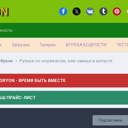
вность
я
Загрузки
Галерея
АПТЕКА БОДРОСТИ
ТЕСТ
 Кухня
Рулька по-норвежски, или свинья в капусте
ORYON - ВРЕМЯ БЫТЬ ВМЕСТЕ
АШ ПРАЙС-ЛИСТ
Подписчики