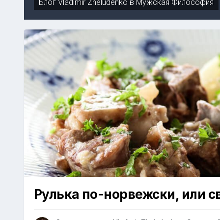
Блог
Vladimir Zheludenko
в
Мужская Философия
Рулька по-норвежски, или с