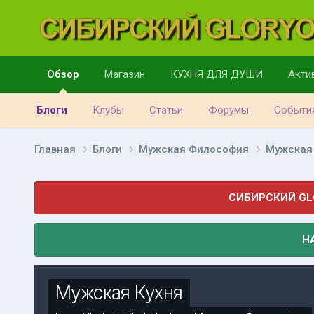
Обзор
Магазин
КУХНЯ ДЛЯ ДУШИ
Акти
Блоги
Клубы
Статьи
Форумы
Событи
Главная
Блоги
Мужская Философия
Мужская
СИБИРСКИЙ GL
Н
Мужская Кухня