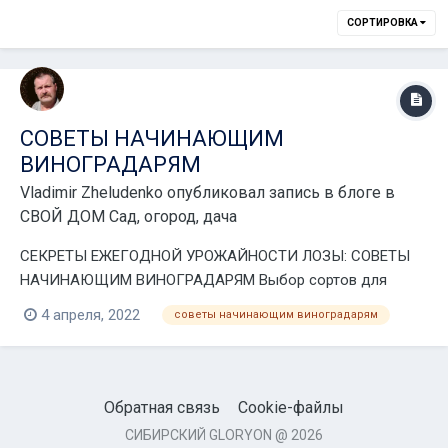
СОРТИРОВКА
СОВЕТЫ НАЧИНАЮЩИМ
ВИНОГРАДАРЯМ
Vladimir Zheludenko
опубликовал запись в блоге в
СВОЙ ДОМ Сад, огород, дача
СЕКРЕТЫ ЕЖЕГОДНОЙ УРОЖАЙНОСТИ ЛОЗЫ: СОВЕТЫ
НАЧИНАЮЩИМ ВИНОГРАДАРЯМ Выбор сортов для
посадки – главная задача по важности. Я сам вначале
4 апреля, 2022
советы начинающим виноградарям
впопыхах посадил те, которые считал лучшими. Кисти их
были крупными, фотографии – самые яркие, которые
увидел в интернете. Поэтому теперь советую всем для...
Обратная связь
Cookie-файлы
СИБИРСКИЙ GLORYON @ 2026