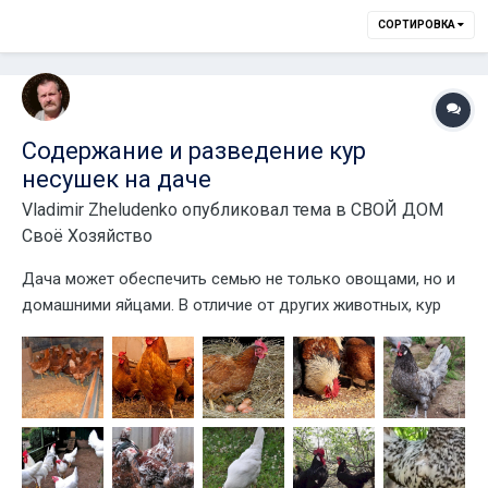
СОРТИРОВКА
Содержание и разведение кур
несушек на даче
Vladimir Zheludenko
опубликовал тема в
СВОЙ ДОМ
Своё Хозяйство
Дача может обеспечить семью не только овощами, но и
домашними яйцами. В отличие от других животных, кур
можно содержать без постоянного присутствия.
Организовав доступ к еде и воде, достаточно приезжать
один-два раза в неделю, чтобы пополнить запасы и
собрать яйца. Какие породы кур выб...