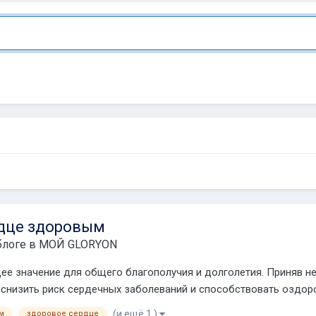
рдце здоровым
блоге в
МОЙ GLORYON
е значение для общего благополучия и долголетия. Приняв не
снизить риск сердечных заболеваний и способствовать оздоров
(и ещё 1 )
м
здоровое сердце