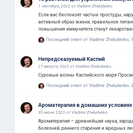
1 сентября, 2022
от
Vladimir Zheludenko
Если вас беспокоят частые простуды, нару
активный образ жизни, правильное питан
повышения иммунитета станут лекарств
иммунитета. Просмотр полной статьи
Последний ответ от
Vladimir Zheludenko
,
1
Непредсказуемый Каспий
27 августа, 2022
от
Vladimir Zheludenko
Суровые волны Каспийского моря Просмо
Последний ответ от
Vladimir Zheludenko
,
2
Ароматерапия в домашних условиях
30 июня, 2022
от
Vladimir Zheludenko
Ароматерапия – древнейшая наука, зародившаяся много ве
болезней, раннего старения и вредных ле