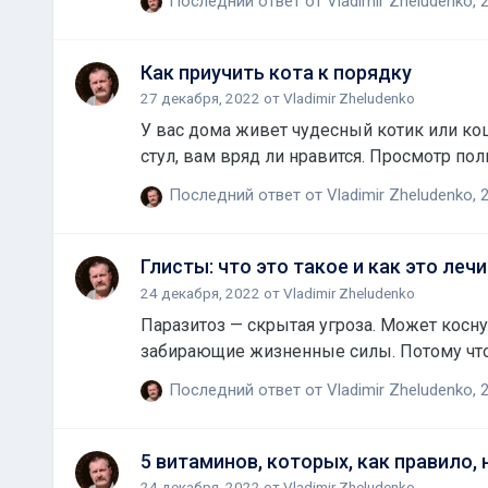
Последний ответ от
Vladimir Zheludenko
,
2
Как приучить кота к порядку
27 декабря, 2022
от
Vladimir Zheludenko
У вас дома живет чудесный котик или кош
стул, вам вряд ли нравится. Просмотр пол
Последний ответ от
Vladimir Zheludenko
,
2
Глисты: что это такое и как это леч
24 декабря, 2022
от
Vladimir Zheludenko
Паразитоз — скрытая угроза. Может косну
забирающие жизненные силы. Потому что
Последний ответ от
Vladimir Zheludenko
,
2
5 витаминов, которых, как правило, 
24 декабря, 2022
от
Vladimir Zheludenko