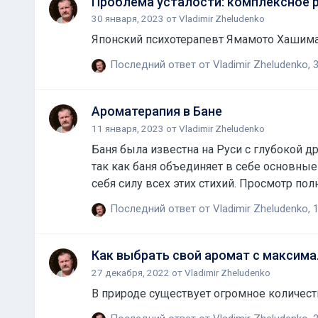
Проблема усталости: комплексное 
30 января, 2023
от
Vladimir Zheludenko
Японский психотерапевт Ямамото Хашима р
Последний ответ от
Vladimir Zheludenko
,
3
Ароматерапия в Бане
11 января, 2023
от
Vladimir Zheludenko
Баня была известна на Руси с глубокой д
так как баня объединяет в себе основные 
себя силу всех этих стихий. Просмотр пол
Последний ответ от
Vladimir Zheludenko
,
1
Как выбрать свой аромат с максима
27 декабря, 2022
от
Vladimir Zheludenko