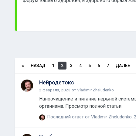
Форум вашего здоровья, и здорового образа жиз
НАЗАД
1
2
3
4
5
6
7
ДАЛЕЕ
Нейродетокс
2 февраля, 2023
от
Vladimir Zheludenko
Наноочищение и питание нервной систем
организма. Просмотр полной статьи
Последний ответ от
Vladimir Zheludenko
,
2