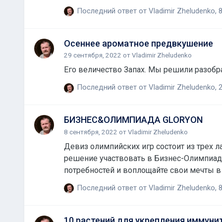
Последний ответ от
Vladimir Zheludenko
,
8
Осеннее ароматное предвкушение
29 сентября, 2022
от
Vladimir Zheludenko
Последний ответ от
Vladimir Zheludenko
,
2
БИЗНЕС&ОЛИМПИАДА GLORYON
8 сентября, 2022
от
Vladimir Zheludenko
Девиз олимпийских игр состоит из трех лат
решение участвовать в Бизнес-Олимпиад
потребностей и воплощайте свои мечты в 
участие в захватывающем соревновании, 
Последний ответ от
Vladimir Zheludenko
,
8
доходов играючи! Просмотр полной стать
10 растений для укрепления иммуни