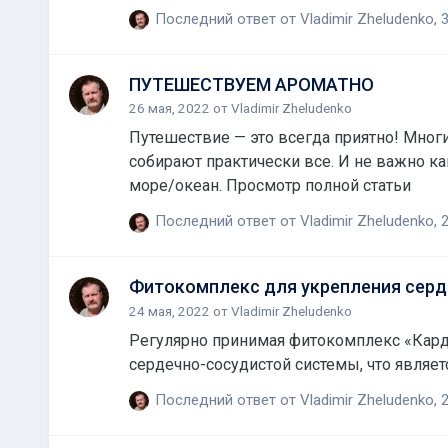
Последний ответ от
Vladimir Zheludenko
,
3
ПУТЕШЕСТВУЕМ АРОМАТНО
26 мая, 2022
от
Vladimir Zheludenko
Путешествие — это всегда приятно! Многи
собирают практически все. И не важно какой это будет отдых: у бабушки в деревне, на даче у родителей, друзей или Вы полетите на самолете на
море/океан. Просмотр полной статьи
Последний ответ от
Vladimir Zheludenko
,
2
Фитокомплекс для укрепления сер
24 мая, 2022
от
Vladimir Zheludenko
Регулярно принимая фитокомплекс «Кардо
Последний ответ от
Vladimir Zheludenko
,
2