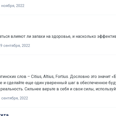
включают в состав различных косметических средств: кремов, масок, бальзамо
 ноября, 2022
9 сентября, 2022
инских слов – Citius, Altius, Fortius. Дословно это значи
е и сделайте еще один уверенный шаг в обеспеченное буд
реальность. Сильнее верьте в себя и свои силы, используй
способном изменить вашу жизнь! Покажите, на что вы сп
 сентября, 2022
и
тета