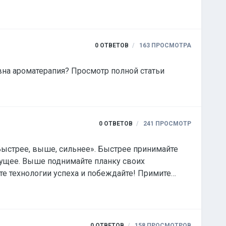
в. Просмотр полной статьи
0
ОТВЕТОВ
163
ПРОСМОТРА
Его величество Запах. Мы решили разобраться влияют ли запахи на здоровье, и насколько эффективна ароматерапия? Просмотр полной статьи
0
ОТВЕТОВ
241
ПРОСМОТР
т «Быстрее, выше, сильнее». Быстрее принимайте
ущее. Выше поднимайте планку своих
те технологии успеха и побеждайте! Примите
особны и выйдите в сентябре на новый уровень
0
ОТВЕТОВ
158
ПРОСМОТРОВ