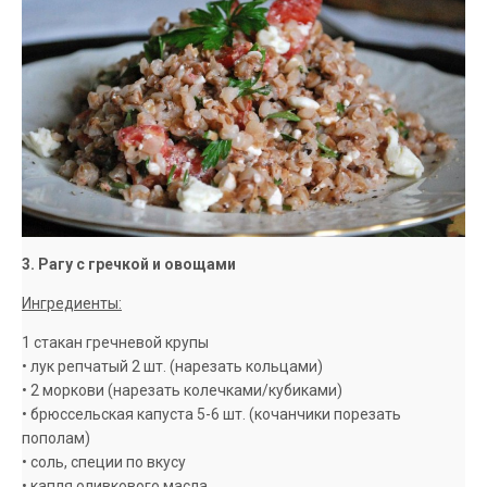
3. Рагу с гречкой и овощами
Ингредиенты:
1 стакан гречневой крупы
• лук репчатый 2 шт. (нарезать кольцами)
• 2 моркови (нарезать колечками/кубиками)
• брюссельская капуста 5-6 шт. (кочанчики порезать
пополам)
• соль, специи по вкусу
• капля оливкового масла