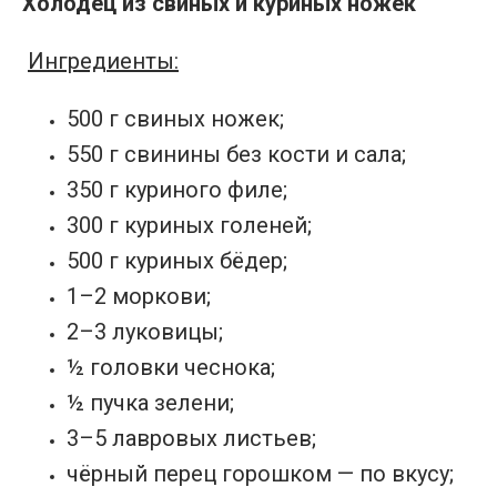
Холодец из свиных и куриных ножек
Ингредиенты:
500 г свиных ножек;
550 г свинины без кости и сала;
350 г куриного филе;
300 г куриных голеней;
500 г куриных бёдер;
1–2 моркови;
2–3 луковицы;
½ головки чеснока;
½ пучка зелени;
3–5 лавровых листьев;
чёрный перец горошком — по вкусу;