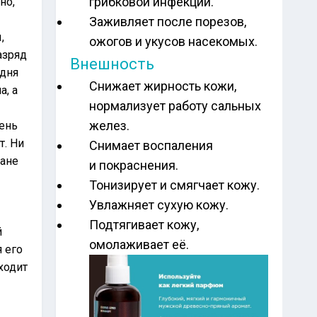
грибковой инфекции.
но,
Заживляет после порезов,
,
ожогов и укусов насекомых.
азряд
Внешность
дня
Снижает жирность кожи,
а, а
нормализует работу сальных
желез.
ень
т. Ни
Снимает воспаления
ране
и покраснения.
Тонизирует и смягчает кожу.
Увлажняет сухую кожу.
Подтягивает кожу,
й
омолаживает её.
 его
ходит