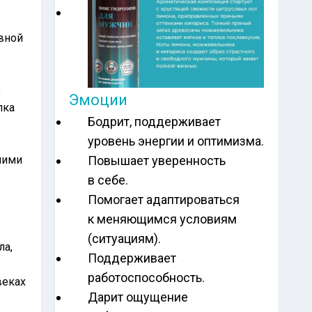
вной
,
Эмоции
пка
Бодрит, поддерживает
уровень энергии и оптимизма.
Повышает уверенность
шими
в себе.
Помогает адаптироваться
к меняющимся условиям
(ситуациям).
ла,
Поддерживает
работоспособность.
веках
Дарит ощущение