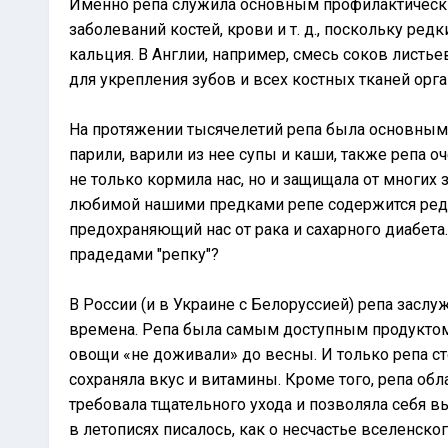
Именно репа служила основным профилактическим
заболеваний костей, крови и т. д., поскольку ре
кальция. В Англии, например, смесь соков листь
для укрепления зубов и всех костных тканей орга
На протяжении тысячелетий репа была основным 
парили, варили из нее супы и каши, также репа 
не только кормила нас, но и защищала от многих
любимой нашими предками репе содержится ред
предохраняющий нас от рака и сахарного диабет
прадедами "репку"?
В России (и в Украине с Белоруссией) репа засл
времена. Репа была самым доступным продуктом.
овощи «не доживали» до весны. И только репа ст
сохраняла вкус и витамины. Кроме того, репа об
требовала тщательного ухода и позволяла себя в
в летописях писалось, как о несчастье вселенско