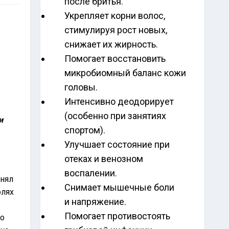
после бритья.
Укрепляет корни волос,
стимулируя рост новых,
снижает их жирность.
Помогает восстановить
микробиомный баланс кожи
головы.
Интенсивно деодорирует
(особенно при занятиях
и
спортом).
Улучшает состояние при
отеках и венозном
воспалении.
анял
Снимает мышечные боли
олях
и напряжение.
Помогает противостоять
но