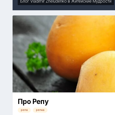
Блог
Vladimir Zheludenko
в
Житейские Мудрости
Про Репу
репа
репка