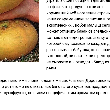
утратила свои позиции. Удивитель
но факт, что продукт, сотни лет
кормивший всё население страны
наши современники записали в р
экзотических. Любой малыш сего
может отличить банан от апельсин
вот как выглядит репка, сказку о
которой ему возможно каждый д
рассказывает бабушка, он не знае
в столовой, ни в кафе, ни в ресто
не сможете вы отведать блюд из
репы.
бладает многими очень полезными свойствами. Деревенски
е дети тоже не отказались бы от этого кушанья, предпочтя
ет сухофрукты, но своим специфическим ароматом превос