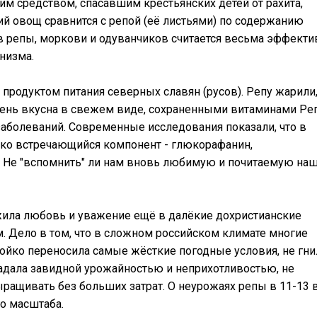
 средством, спасавшим крестьянских детей от рахита,
дкий овощ сравнится с репой (её листьями) по содержанию
ев репы, моркови и одуванчиков считается весьма эффекти
низма.
продуктом питания северных славян (русов). Репу жарили
очень вкусна в свежем виде, сохраненными витаминами Ре
 заболеваний. Современные исследования показали, что в
ко встречающийся компонент - глюкорафанин,
а. Не "вспомнить" ли нам вновь любимую и почитаемую на
ужила любовь и уважение ещё в далёкие дохристианские
 Дело в том, что в сложном российском климате многие
ойко переносила самые жёсткие погодные условия, не гни
ладала завидной урожайностью и неприхотливостью, не
ыращивать без больших затрат. О неурожаях репы в 11-13 
го масштаба.