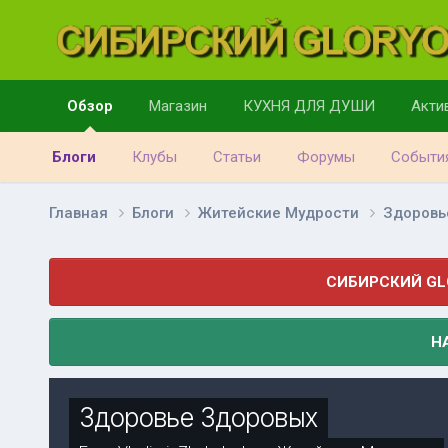
Обзор
Магазин
КУХНЯ ДЛЯ ДУШИ
Акти
Блоги
Клубы
Статьи
Форумы
Событи
Главная
Блоги
Житейские Мудрости
Здоровь
СИБИРСКИЙ GL
Н
Здоровье Здоровых