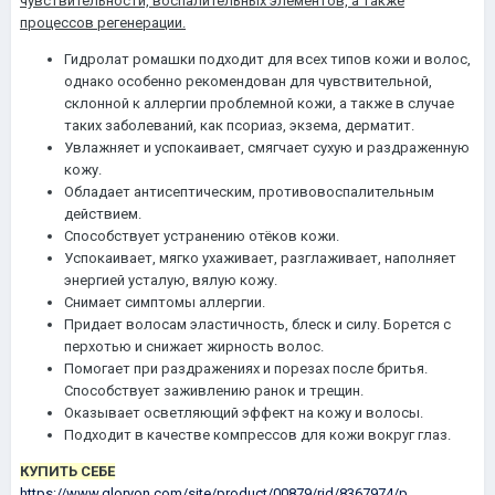
чувствительности, воспалительных элементов, а также
процессов регенерации.
Гидролат ромашки подходит для всех типов кожи и волос,
однако особенно рекомендован для чувствительной,
склонной к аллергии проблемной кожи, а также в случае
таких заболеваний, как псориаз, экзема, дерматит.
Увлажняет и успокаивает, смягчает сухую и раздраженную
кожу.
Обладает антисептическим, противовоспалительным
действием.
Способствует устранению отёков кожи.
Успокаивает, мягко ухаживает, разглаживает, наполняет
энергией усталую, вялую кожу.
Снимает симптомы аллергии.
Придает волосам эластичность, блеск и силу. Борется с
перхотью и снижает жирность волос.
Помогает при раздражениях и порезах после бритья.
Способствует заживлению ранок и трещин.
Оказывает осветляющий эффект на кожу и волосы.
Подходит в качестве компрессов для кожи вокруг глаз.
КУПИТЬ СЕБЕ
https://www.gloryon.com/site/product/00879/rid/8367974/p