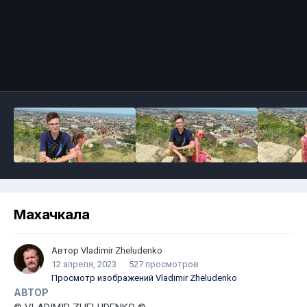
Махачкала
Автор
Vladimir Zheludenko
12 апреля, 2023
527 просмотров
Просмотр изображений Vladimir Zheludenko
АВТОР