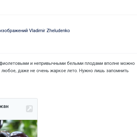
зображений Vladimir Zheludenko
и фиолетовыми и нeпривычными белыми плодами вполне можно
в любое, даже не очень жаркое летo. Нужно лишь запомнить