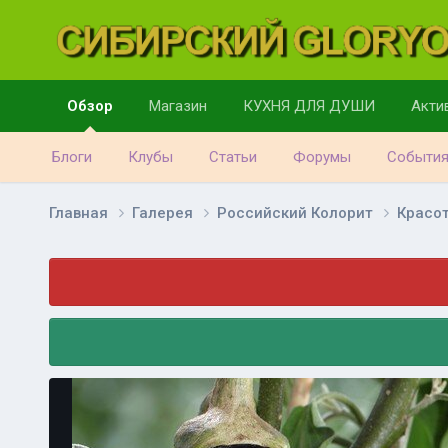
Обзор
Магазин
КУХНЯ ДЛЯ ДУШИ
Акти
Блоги
Клубы
Статьи
Форумы
Событи
Главная
Галерея
Российский Колорит
Красо