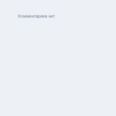
Комментариев нет
Присоединяйтесь к обсужде
Вы можете написать сейчас и зарегистрироваться поз
Примечание:
Ваш пост будет проверен модератором
Добавить комментарий...
Главная
Галерея
Российский Колорит
Красо