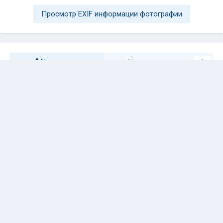
Просмотр EXIF информации фотографии
Поделиться
Подписчики
0
Комментариев нет
Присоединяйтесь к обсуждению
Вы можете написать сейчас и зарегистрироваться позже. Если у вас
есть аккаунт,
авторизуйтесь
, чтобы опубликовать от имени своего
аккаунта.
Примечание:
Ваш пост будет проверен модератором, прежде чем
станет видимым.
Добавить комментарий...