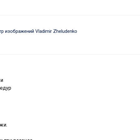
р изображений Vladimir Zheludenko
жи
цедур
жи.