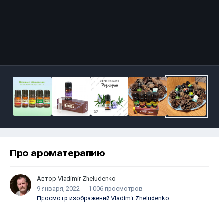
Про ароматерапию
Автор
Vladimir Zheludenko
9 января, 2022
1 006 просмотров
Просмотр изображений Vladimir Zheludenko