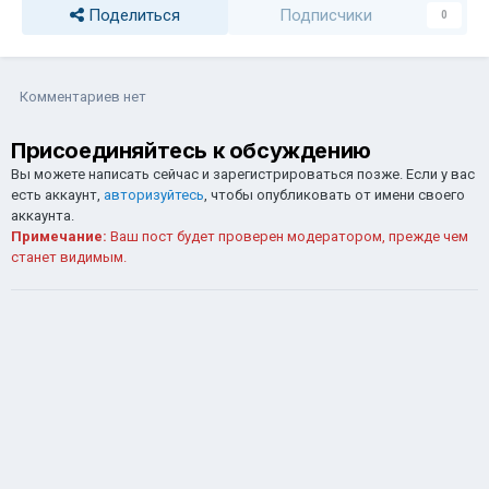
Поделиться
Подписчики
0
Комментариев нет
Присоединяйтесь к обсуждению
Вы можете написать сейчас и зарегистрироваться позже. Если у вас
есть аккаунт,
авторизуйтесь
, чтобы опубликовать от имени своего
аккаунта.
Примечание:
Ваш пост будет проверен модератором, прежде чем
станет видимым.
Добавить комментарий...
Обратная связь
Cookie-файлы
СИБИРСКИЙ GLORYON @ 2026
Powered by Invision Community