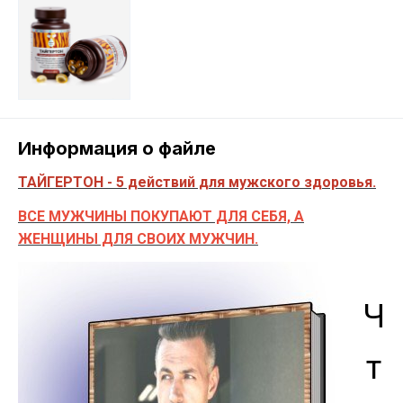
Информация о файле
ТАЙГЕРТОН - 5 действий для мужского здоровья.
ВСЕ МУЖЧИНЫ ПОКУПАЮТ ДЛЯ СЕБЯ, А
ЖЕНЩИНЫ ДЛЯ СВОИХ МУЖЧИН.
Ч
т