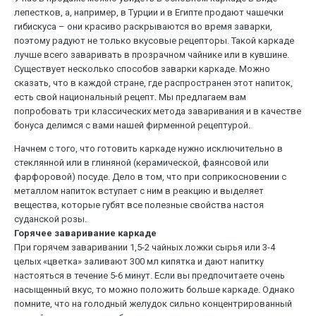
лепестков, а, например, в Турции и в Египте продают чашечки
гибискуса – они красиво раскрываются во время заварки,
поэтому радуют не только вкусовые рецепторы. Такой каркаде
лучше всего заваривать в прозрачном чайнике или в кувшине.
Существует несколько способов заварки каркаде. Можно
сказать, что в каждой стране, где распространен этот напиток,
есть свой национальный рецепт. Мы предлагаем вам
попробовать три классических метода заваривания и в качестве
бонуса делимся с вами нашей фирменной рецептурой.
Начнем с того, что готовить каркаде нужно исключительно в
стеклянной или в глиняной (керамической, фаянсовой или
фарфоровой) посуде. Дело в том, что при соприкосновении с
металлом напиток вступает с ним в реакцию и выделяет
вещества, которые губят все полезные свойства настоя
суданской розы.
Горячее заваривание каркаде
При горячем заваривании 1,5-2 чайных ложки сырья или 3-4
целых «цветка» заливают 300 мл кипятка и дают напитку
настояться в течение 5-6 минут. Если вы предпочитаете очень
насыщенный вкус, то можно положить больше каркаде. Однако
помните, что на голодный желудок сильно концентрированный