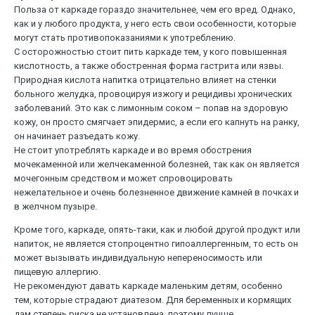
Польза от каркаде гораздо значительнее, чем его вред. Однако,
как и у любого продукта, у него есть свои особенности, которые
могут стать противопоказаниями к употреблению.
С осторожностью стоит пить каркаде тем, у кого повышенная
кислотность, а также обостренная форма гастрита или язвы.
Природная кислота напитка отрицательно влияет на стенки
больного желудка, провоцируя изжогу и рецидивы хронических
заболеваний. Это как с лимонным соком – попав на здоровую
кожу, он просто смягчает эпидермис, а если его капнуть на ранку,
он начинает разъедать кожу.
Не стоит употреблять каркаде и во время обострения
мочекаменной или желчекаменной болезней, так как он является
мочегонным средством и может спровоцировать
нежелательное и очень болезненное движение камней в почках и
в желчном пузыре.
Кроме того, каркаде, опять-таки, как и любой другой продукт или
напиток, не является стопроцентно гипоаллергенным, то есть он
может вызывать индивидуальную непереносимость или
пищевую аллергию.
Не рекомендуют давать каркаде маленьким детям, особенно
тем, которые страдают диатезом. Для беременных и кормящих
дам степень риска не установлена, поэтому лучше