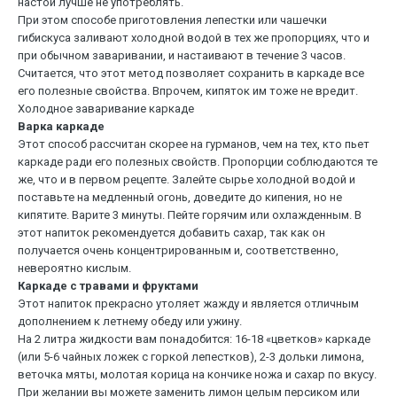
настой лучше не употреблять.
При этом способе приготовления лепестки или чашечки
гибискуса заливают холодной водой в тех же пропорциях, что и
при обычном заваривании, и настаивают в течение 3 часов.
Считается, что этот метод позволяет сохранить в каркаде все
его полезные свойства. Впрочем, кипяток им тоже не вредит.
Холодное заваривание каркаде
Варка каркаде
Этот способ рассчитан скорее на гурманов, чем на тех, кто пьет
каркаде ради его полезных свойств. Пропорции соблюдаются те
же, что и в первом рецепте. Залейте сырье холодной водой и
поставьте на медленный огонь, доведите до кипения, но не
кипятите. Варите 3 минуты. Пейте горячим или охлажденным. В
этот напиток рекомендуется добавить сахар, так как он
получается очень концентрированным и, соответственно,
невероятно кислым.
Каркаде с травами и фруктами
Этот напиток прекрасно утоляет жажду и является отличным
дополнением к летнему обеду или ужину.
На 2 литра жидкости вам понадобится: 16-18 «цветков» каркаде
(или 5-6 чайных ложек с горкой лепестков), 2-3 дольки лимона,
веточка мяты, молотая корица на кончике ножа и сахар по вкусу.
При желании вы можете заменить лимон целым персиком или