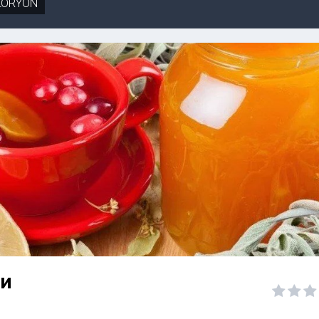
LORYON
ми