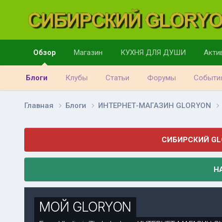
Обзор
Магазин
КУХНЯ ДЛЯ ДУШИ
Акти
Блоги
Клубы
Статьи
Форумы
Событи
Главная
Блоги
ИНТЕРНЕТ-МАГАЗИН GLORYON
СИБИРСКИЙ GL
Н
МОЙ GLORYON