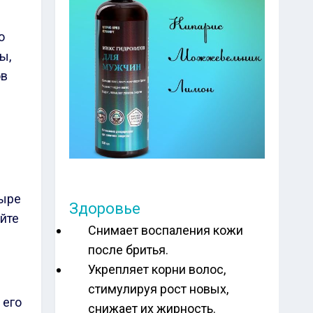
о
ы,
ов
тыре
Здоровье
йте
Снимает воспаления кожи
после бритья.
Укрепляет корни волос,
стимулируя рост новых,
 его
снижает их жирность.