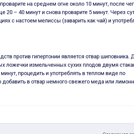
проварите на среднем огне около 10 минут, после че
ще 20
– 40 минут и снова проварите 5 минут. Через су
иях с настоем мелиссы (заварить как чай) и употреб
ств против гипертонии является отвар шиповника. 
ных ложечки измельченных сухих плодов двумя стак
 минут, процедить и употреблять в теплом виде по
о добавить в отвар немного свежего меда или лимон