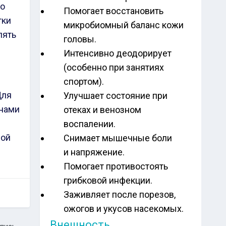
го
Помогает восстановить
тки
микробиомный баланс кожи
лять
головы.
Интенсивно деодорирует
(особенно при занятиях
спортом).
Для
Улучшает состояние при
анами
отеках и венозном
воспалении.
ной
Снимает мышечные боли
и напряжение.
Помогает противостоять
грибковой инфекции.
Заживляет после порезов,
ожогов и укусов насекомых.
Внешность