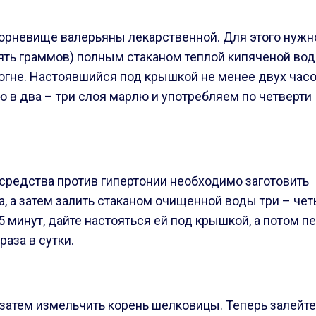
корневище валерьяны лекарственной. Для этого нужн
ять граммов) полным стаканом теплой кипяченой вод
 огне. Настоявшийся под крышкой не менее двух час
ю в два
– три слоя марлю и употребляем по четверти
редства против гипертонии необходимо заготовить
а, а затем залить стаканом очищенной воды три
– че
 минут, дайте настояться ей под крышкой, а потом пе
аза в сутки.
затем измельчить корень шелковицы. Теперь залейте