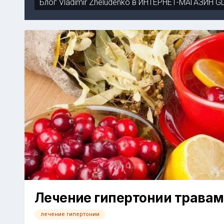
Блог
Vladimir Zheludenko
в
ИНТЕРНЕТ-МАГАЗИН G
Лечение гипертонии трава
лечение гипертонии