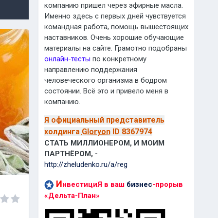
компанию пришел через эфирные масла.
Именно здесь с первых дней чувствуется
командная работа, помощь вышестоящих
наставников. Очень хорошие обучающие
материалы на сайте. Грамотно подобраны
онлайн-тесты
по конкретному
направлению поддержания
человеческого организма в бодром
состоянии. Всё это и привело меня в
компанию.
Я о
фициальный представитель
холдинга
Gloryon
ID 8367974
СТАТЬ МИЛЛИОНЕРОМ, И МОИМ
ПАРТНЁРОМ, -
http://zheludenko.ru/a/reg
И
нвестициЯ в ваш
бизнес
-прорыв
«Дельта-План»