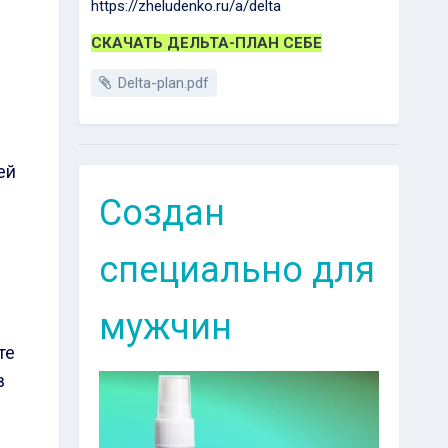
https://zheludenko.ru/a/delta
СКАЧАТЬ ДЕЛЬТА-ПЛАН СЕБЕ
Delta-plan.pdf
ей
Создан
специально для
мужчин
те
в