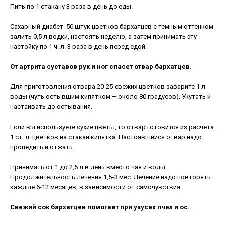
Пить по 1 стакану 3 раза в день до еды.
Сахарный диабет: 50 штук цветков бархатцев с темным оттенком
залить 0,5 л водки, настоять неделю, а затем принимать эту
настойку по 1 ч. л. 3 раза в день перед едой.
От артрита суставов рук и ног спасет отвар бархатцев.
Для приготовления отвара 20-25 свежих цветков заварите 1 л
воды (чуть остывшим кипятком – около 80 градусов). Укутать и
настаивать до остывания.
Если вы используете сухие цветы, то отвар готовится из расчета
1 ст. л. цветков на стакан кипятка. Настоявшийся отвар надо
процедить и отжать.
Принимать от 1 до 2,5 л в день вместо чая и воды.
Продолжительность лечения 1,5-3 мес. Лечение надо повторять
каждые 6-12 месяцев, в зависимости от самочувствия.
Свежий сок бархатцев помогает при укусах пчел и ос.