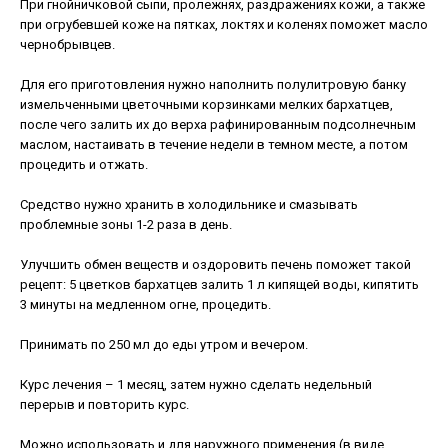
При гнойничковой сыпи, пролежнях, раздражениях кожи, а также
при огрубевшей коже на пятках, локтях и коленях поможет масло
чернобрывцев.
Для его приготовления нужно наполнить полулитровую банку
измельченными цветочными корзинками мелких бархатцев,
после чего залить их до верха рафинированным подсолнечным
маслом, настаивать в течение недели в темном месте, а потом
процедить и отжать.
Средство нужно хранить в холодильнике и смазывать
проблемные зоны 1-2 раза в день.
Улучшить обмен веществ и оздоровить печень поможет такой
рецепт: 5 цветков бархатцев залить 1 л кипящей воды, кипятить
3 минуты на медленном огне, процедить.
Принимать по 250 мл до еды утром и вечером.
Курс лечения – 1 месяц, затем нужно сделать недельный
перерыв и повторить курс.
Можно использовать и для наружного применения (в виде