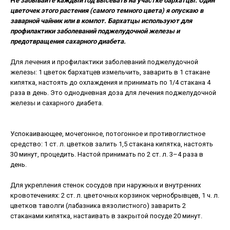
Н
е забывайте каждый год высевать на участке бархатцы. Один
цветочек этого растения (самого темного цвета) я опускаю в
заварной чайник или в компот. Бархатцы используют для
профилактики заболеваний поджелудочной железы и
предотвращения сахарного диабета.
Для лечения и профилактики заболеваний поджелудочной
железы: 1 цветок бархатцев измельчить, заварить в 1 стакане
кипятка, настоять до охлаждения и принимать по 1/4 стакана 4
раза в день. Это однодневная доза для лечения поджелудочной
железы и сахарного диабета.
Успокаивающее, мочегонное, потогонное и противоглистное
средство: 1 ст. л. цветков залить 1,5 стакана кипятка, настоять
30 минут, процедить. Настой принимать по 2 ст. л. 3–4 раза в
день.
Для укрепления стенок сосудов при наружных и внутренних
кровотечениях: 2 ст. л. цветочных корзинок чернобрывцев, 1 ч. л.
цветков таволги (лабазника вязолистного) заварить 2
стаканами кипятка, настаивать в закрытой посуде 20 минут.