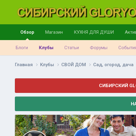
Обзор
Магазин
КУХНЯ ДЛЯ ДУШИ
Акти
Блоги
Клубы
Статьи
Форумы
Событи
Главная
Клубы
СВОЙ ДОМ
Сад, огород, дача
СИБИРСКИЙ GL
Н