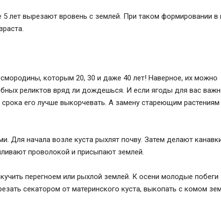
 5 лет вырезают вровень с землей. При таком формировании в 
зраста.
смородины, которым 20, 30 и даже 40 лет! Наверное, их можно
бных реликтов вряд ли дождешься. И если ягоды для вас важне
о срока его лучше выкорчевать. А замену стареющим растениям
. Для начала возле куста рыхлят почву. Затем делают канавк
пиливают проволокой и присыпают землей.
окучить перегноем или рыхлой землей. К осени молодые побеги
езать секатором от материнского куста, выкопать с комом зем