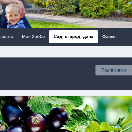
яйство
Моё Хобби
Сад, огород, дача
Файлы
Подписчики