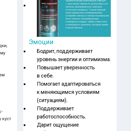
Эмоции
дки,
Бодрит, поддерживает
ему
уровень энергии и оптимизма.
Повышает уверенность
тем
в себе.
Помогает адаптироваться
к меняющимся условиям
(ситуациям).
Поддерживает
к-
работоспособность.
у куст
Дарит ощущение