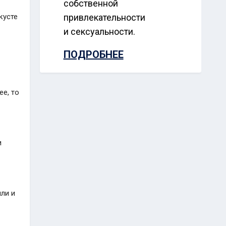
собственной
кусте
привлекательности
и сексуальности.
ПОДРОБНЕЕ
е, то
и
ли и