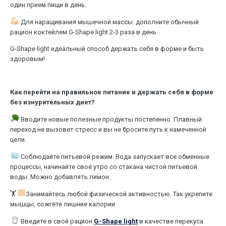
один прием пищи в день.
Для наращивания мышечной массы: дополните обычный
рацион коктейлем G-Shape light 2-3 раза в день.
G-Shape light идеальный способ держать себя в форме и быть
здоровым!
Как перейти на правильное питание и держать себя в форме
без изнурительных диет?
Вводите новые полезные продукты постепенно. Плавный
переход не вызовет стресс и вы не бросите путь к намеченной
цели.
Соблюдайте питьевой режим. Вода запускает все обменные
процессы, начинайте своё утро со стакана чистой питьевой
воды. Можно добавлять лимон.
🏋
Занимайтесь любой физической активностью. Так укрепите
мышцы, сожгёте лишние калории.
Введите в свой рацион
G-Shape light
в качестве перекуса