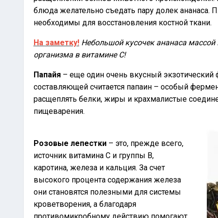
блюда желательно съедать пару долек ананаса. П
необходимы для восстановления костной ткани.
На заметку!
Небольшой кусочек ананаса массой в
организма в витамине С!
Папайя
– еще один очень вкусный экзотический 
составляющей считается папаин – особый фермен
расщеплять белки, жиры и крахмалистые соедине
пищеварения.
Розовые лепестки
– это, прежде всего,
источник витамина С и группы В,
каротина, железа и кальция. За счет
высокого процента содержания железа
они становятся полезными для системы
кроветворения, а благодаря
противомикробному действию помогают