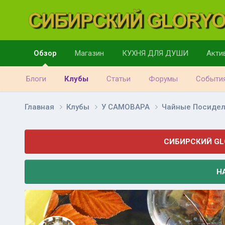
Обзор
Магазин
КУХНЯ ДЛЯ ДУШИ
Акти
Блоги
Клубы
Статьи
Форумы
Событи
Главная
Клубы
У САМОВАРА
Чайные Посиде
СИБИРСКИЙ GL
Н