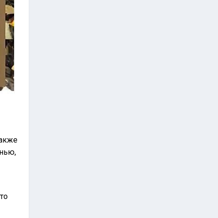
также
нью,
то