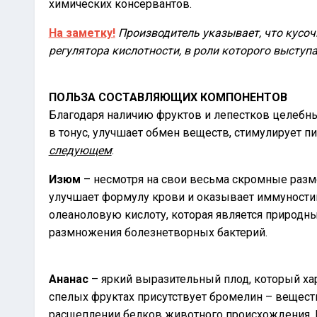
химических консервантов.
На заметку!
Производитель указывает, что кусоч
регулятора кислотности, в роли которого выступ
ПОЛЬЗА СОСТАВЛЯЮЩИХ КОМПОНЕНТОВ
Благодаря наличию фруктов и лепестков целебн
в тонус, улучшает обмен веществ, стимулирует п
следующем
:
Изюм
– несмотря на свои весьма скромные разме
улучшает формулу крови и оказывает иммуности
олеаноловую кислоту, которая является природны
размножения болезнетворных бактерий.
Ананас
– яркий выразительный плод, который ха
спелых фруктах присутствует бромелин – вещест
расщеплении белков животного происхождения. П