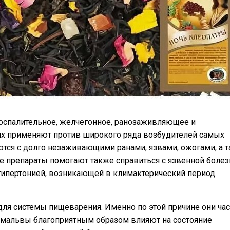
оспалительное, желчегонное, ранозаживляющее и
их применяют против широкого ряда возбудителей самых
ются с долго незаживающими ранами, язвами, ожогами, а 
ие препараты помогают также справиться с язвенной болез
 гипертонией, возникающей в климактерический период.
для системы пищеварения. Именно по этой причине они час
я мальвы благоприятным образом влияют на состояние