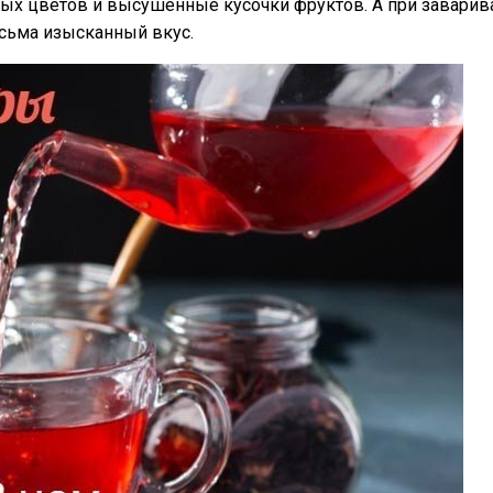
тных цветов и высушенные кусочки фруктов. А при заварив
есьма изысканный вкус.