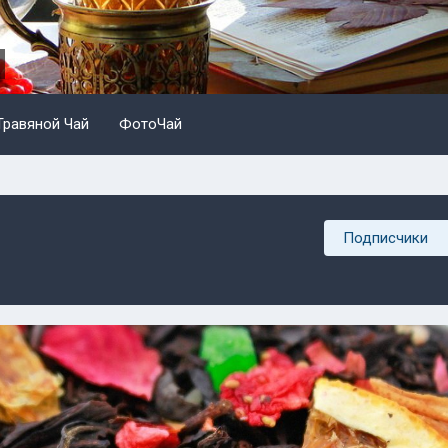
Травяной Чай
ФотоЧай
Подписчики