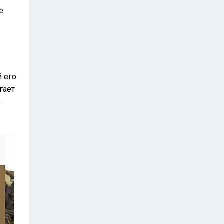
е
 его
гает
с