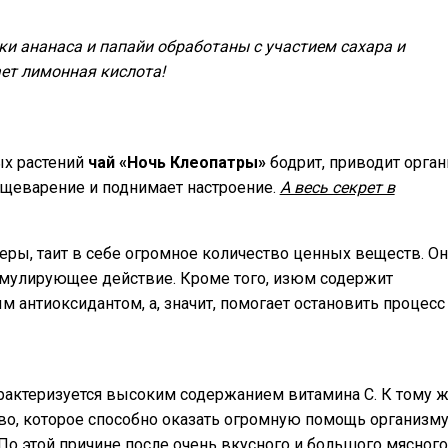
ки ананаса и папайи обработаны с участием сахара и
ает лимонная кислота!
ых растений
чай «Ночь Клеопатры»
бодрит, приводит орга
ищеварение и поднимает настроение.
А весь секрет в
ры, таит в себе огромное количество ценных веществ. Он
мулирующее действие. Кроме того, изюм содержит
м антиоксидантом, а, значит, помогает остановить процесс
рактеризуется высоким содержанием витамина С. К тому ж
во, которое способно оказать огромную помощь организму
о этой причине после очень вкусного и большого мясного