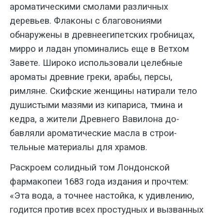
ароматическими смола­ми различных
деревьев. Флаконы с бла­говониями
обнаружены в древнеегипет­ских гробницах,
мирро и ладан упоми­нались еще в Ветхом
Завете. Широко использовали целебные
ароматы древние греки, арабы, персы,
римляне. Скифские женщины натирали тело
ду­шистыми мазями из кипариса, тмина и
кедра, а жители Древнего Вавилона до­
бавляли ароматические масла в строи­
тельные материалы для храмов.
Раскроем солидный том Лондонс­кой
фармакопеи 1683 года издания и прочтем:
«Эта вода, а точнее настойка, к удивлению,
годится против всех про­студных и вызванных