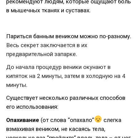
рекомендуют
людям
,
которые
ощущают
боль
в
мышечных
тканях
и
суставах
.
Париться
банным
веником
можно
по
-
разному
.
Весь секрет заключается в их
предварительной запарке.
До начала процедур веники окунают в
кипяток на 2 минуты, затем в холодную на 4
минуты.
Существует
несколько
различных
способов
его
использования
:
Опахивание
(
от
слова
“опахало”
слегка
взмахивая
веником
,
не
касаясь
тела
,
несколько
раз
“пройдите”
вдоль
тела
–
от
ног