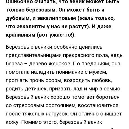
Ошибочно
считать
,
что
веник
может
быть
только
березовым
.
Он
может
быть
и
дубовым
,
и
эвкалиптовым
(
жаль
только
,
что
эвкалипты
у
нас
не
растут
).
И
даже
крапивным
(
вот
ужас
-
то
!).
Березовые
веники
особенно
ценились
представительницами
прекрасного
пола
,
ведь
береза
–
дерево
женское
.
По
преданиям
,
она
помогала
наладить
понимание
с
мужем
,
прогнать
прочь
ссоры
,
возродить
любовь
,
родить
детишек
,
призвать
лад
и
мир
в
семью
.
Березовый
веник
хорошо
помогает
бороться
со
стрессовым
состоянием
,
восстановиться
после
тяжелых
нагрузок
.
Он
отлично
очищает
кожу
.
Помимо
этого
,
березовый
веник