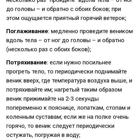
до
головы
–
и
обратно
с
обоих
боков
;
при
этом
ощущается
приятный
горячий
ветерок
;
Поглаживание
:
медленно
проведите
веником
вдоль
тела
–
от
ног
до
головы
–
и
обратно
(
несколько
раз
с
обоих
боков
);
Потряхивание
:
если
нужно
посильнее
прогреть
тело
,
то
периодически
поднимайте
веник
вверх
,
где
температура
воздуха
выше
,
и
потряхивайте
им
;
нагретый
таким
образом
веник
прижимайте
на
2-3
секунды
попеременно
к
пояснице
,
лопаткам
,
стопам
и
коленным
суставам
;
если
же
на
полке
очень
горячо
,
то
веник
следует
периодически
остужать
,
погружая
в
воду
;