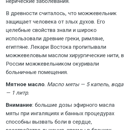
нерические заболевания.
В древности считалось, что можже­вельник
защищает человека от злых ду­хов. Его
целебные свойства знали и широко
использовали древние греки, рим­ляне,
египтяне. Лекари Востока пропи­тывали
можжевеловым маслом хирур­гические нити, в
России можжевельни­ком окуривали
больничные помещения.
Мятное масло
.
Масло мяты — 5 ка­пель, вода
— 1 литр
.
Внимание
: большие дозы эфирно­го масла
мяты при ингаляциях и банных процедурах
способны вызвать боли в сердце,