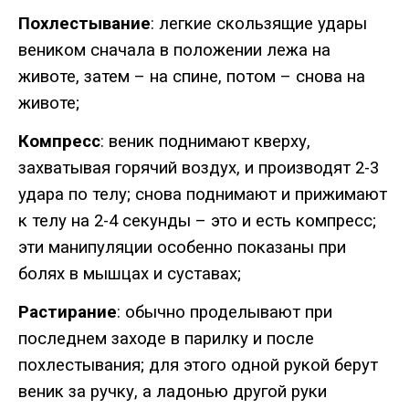
Похлестывание
:
легкие
скользящие
удары
веником
сначала
в
положении
лежа
на
животе
,
затем
–
на
спине
,
потом
–
снова
на
животе
;
Компресс
:
веник
поднимают
кверху
,
захватывая
горячий
воздух
,
и
производят
2-3
удара
по
телу
;
снова
поднимают
и
прижимают
к
телу
на
2-4
секунды
–
это
и
есть
компресс
;
эти
манипуляции
особенно
показаны
при
болях
в
мышцах
и
суставах
;
Растирание
:
обычно
проделывают
при
последнем
заходе
в
парилку
и
после
похлестывания
;
для
этого
одной
рукой
берут
веник
за
ручку
,
а
ладонью
другой
руки