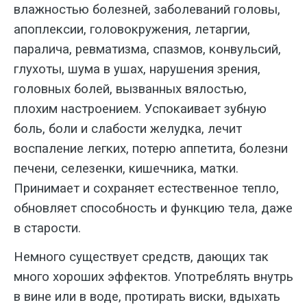
влажностью болез­ней, заболеваний головы,
апоплексии, головокружения, летаргии,
паралича, ревматизма, спазмов, конвульсий,
глу­хоты, шума в ушах, нарушения зрения,
головных болей, вызванных вялостью,
плохим настроением. Успокаивает зуб­ную
боль, боли и слабости желудка, ле­чит
воспаление легких, потерю аппети­та, болезни
печени, селезенки, кишечни­ка, матки.
Принимает и сохраняет есте­ственное тепло,
обновляет способность и функцию тела, даже
в старости.
Немно­го существует средств, дающих так
мно­го хороших эффектов. Употреблять внутрь
в вине или в воде, протирать вис­ки, вдыхать