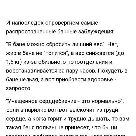
И
напоследок
опровергнем
самые
распространенные
банные
заблуждения
:
"
В
бане
можно
сбросить
лишний
вес
".
Нет
,
жир
в
бане
не
"
топится
",
а
вес
снижается
(
до
1,5
кг
)
из
-
за
обильного
потоотделения
и
восстанавливается
за
пару
часов
.
Похудеть
в
бане
нельзя
,
а
вот
приобрести здоровье -
запросто.
"
Учащенное
сердцебиение
-
это
нормально
".
Если
в
парилке
вот
-
вот
выскочит
из
груди
сердце
,
а
кожа
горит
и
трудно
дышать
,
то
вам
такая
баня
пользы
не
принесет
,
что
бы
ни