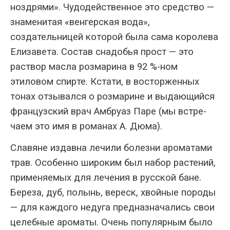
ноздрями». Чудодействен­ное это средство —
знаменитая «венгерская вода»,
создательницей которой была сама королева
Елизавета. Состав снадобья прост — это
раствор масла розмарина в 92 %-ном
этиловом спир­те. Кстати, в восторженных
тонах отзы­вался о розмарине и выдающийся
фран­цузский врач Амбруаз Паре (мы встре­
чаем это имя в романах А. Дюма).
Славяне издавна лечили болезни ароматами
трав. Особенно широким был набор растений,
применяемых для лечения в русской бане.
Береза, дуб, полынь, вереск, хвойные породы
— для каждого недуга предназначались свои
целебные ароматы. Очень популярным было