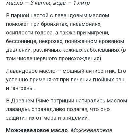
масло — 3 капли, вода — 1 литр
.
В парной настой с лавандовым мас­лом
поможет при бронхитах, пневмони­ях,
осиплости голоса, а также при миг­рени,
бессоннице, неврозах, понижен­ном кровяном
давлении, различных кожных заболеваниях (в
том числе не­рвного происхождения).
Лавандовое масло — мощный анти­септик. Его
успешно применяют при ле­чении гнойных ран
и гангрены.
В Древнем Риме патриции натира­лись маслом
лаванды, справедливо по­лагая, что оно
защитит их от мора и эпи­демий.
Можжевеловое масло
.
Можжеве­ловое