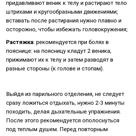
придавливают
веник
к
телу
и
растирают
тело
штрихами
и
кругообразными
движениями
;
вставать
после
растирания
нужно
плавно
и
осторожно
,
чтобы
избежать
головокружения
;
Растяжка
:
рекомендуется
при
болях
в
пояснице
:
на
поясницу
кладут
2
веника
,
прижимают
их
к
телу
и
затем
разводят
в
разные
стороны
(
к
голове
и
стопам
).
Выйдя
из
парильного
отделения
,
не
следует
сразу
ложиться
отдыхать
,
нужно
2-3
минуты
походить
,
делая
дыхательные
упражнения
.
После
этого
рекомендуется
ополоснуться
под
теплым
душем
.
Перед
повторным