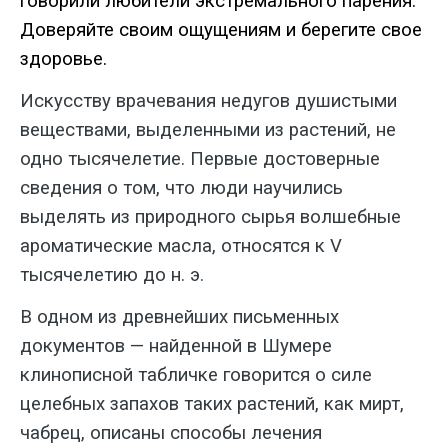
говорили
любители экстремального
парения
.
Доверяйте
своим
ощущениям
и
берегите
свое
здоровье
.
Искусству врачевания недугов душистыми
веществами, выде­ленными из растений, не
одно тысяче­летие. Первые достоверные
сведения о том, что люди научились
выделять из природного сырья волшебные
аромати­ческие масла, относятся к V
тысячеле­тию до н. э.
В одном из древнейших письменных
документов — найденной в Шумере
клинописной табличке гово­рится о силе
целебных запахов таких ра­стений, как мирт,
чабрец, описаны способы лечения