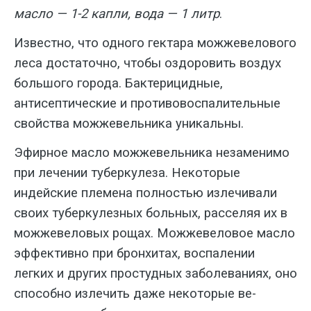
масло — 1-2 капли, вода — 1 литр
.
Известно, что одного гектара мож­жевелового
леса достаточно, чтобы оз­доровить воздух
большого города. Бак­терицидные,
антисептические и проти­вовоспалительные
свойства можже­вельника уникальны.
Эфирное масло можжевельника не­заменимо
при лечении туберкулеза. Некоторые
индейские племена полнос­тью излечивали
своих туберкулезных больных, расселяя их в
можжевеловых рощах. Можжевеловое масло
эффек­тивно при бронхитах, воспалении
легких и других простудных заболеваниях, оно
способно излечить даже некоторые ве­