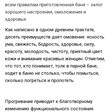
всем правилам приготовленная баня – залог
хорошего настроения,
омоложения
и
здоровья.
Как
написано
в
одном
древнем
трактате
,
десять
преимуществ
даёт
омовение
:
ясность
ума
,
свежесть
,
бодрость
,
здоровье
,
силу
,
красоту
,
молодость
,
чистоту
,
приятный
цвет
кожи
и
внимание
красивых
женщин
.
Отметим
,
что
тот
,
кто
понимает
,
толк
в
парной
бане
,
ходит
в
баню
не
столько
,
чтобы
помыться
,
сколько
погреться
и
пропотеть
.
Прогревание
приводит
к
благотворному
изменению
функционального
состояния