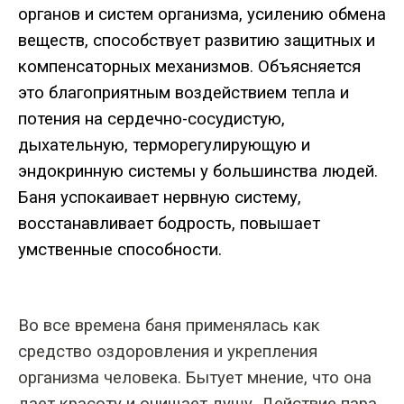
органов
и
систем
организма
,
усилению
обмена
веществ
,
способствует
развитию
защитных
и
компенсаторных
механизмов
.
Объясняется
это
благоприятным
воздействием
тепла
и
потения
на
сердечно
-
сосудистую
,
дыхательную
,
терморегулирующую
и
эндокринную
системы
у
большинства
людей
.
Баня
успокаивает
нервную
систему
,
восстанавливает
бодрость
,
повышает
умственные
способности
.
Во все времена баня применялась как
средство оздоровления и укрепления
организма человека. Бытует мнение, что она
дает красоту и очищает душу. Действие пара