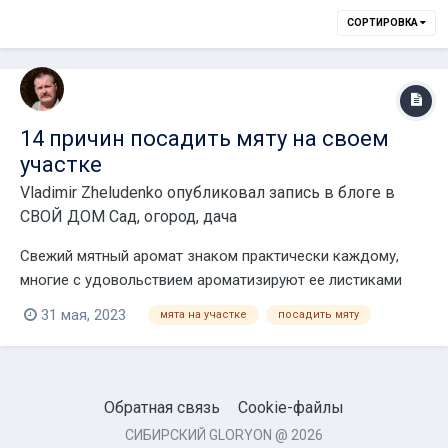
СОРТИРОВКА
14 причин посадить мяту на своем
участке
Vladimir Zheludenko
опубликовал запись в блоге в
СВОЙ ДОМ Сад, огород, дача
Свежий мятный аромат знаком практически каждому,
многие с удовольствием ароматизируют ее листиками
чай или коктейль. Но знаете ли вы о других полезных
31 мая, 2023
мята на участке
посадить мяту
свойствах мяты и способах ее применения в домашнем
хозяйстве? Если нет, мы вам подскажем несколько.
Существует несколько видов и множество...
Обратная связь
Cookie-файлы
СИБИРСКИЙ GLORYON @ 2026