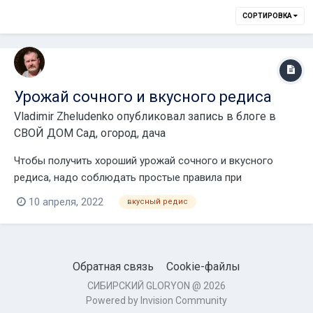
СОРТИРОВКА
Урожай сочного и вкусного редиса
Vladimir Zheludenko
опубликовал запись в блоге в
СВОЙ ДОМ Сад, огород, дача
Чтобы получить хороший урожай сочного и вкусного
редиса, надо соблюдать простые правила при
выращивании. Дело в том, что достаточно часто
10 апреля, 2022
вкусный редис
неопытные огородники допускают три ошибки во время
работы на грядках, которые приводят к
проблемам.Многие хотят защитить овощ от морозов, а
для этого использ...
Обратная связь
Cookie-файлы
СИБИРСКИЙ GLORYON @ 2026
Powered by Invision Community