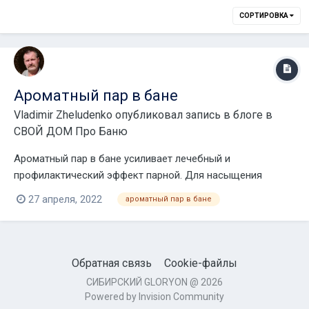
СОРТИРОВКА
Ароматный пар в бане
Vladimir Zheludenko
опубликовал запись в блоге в
СВОЙ ДОМ Про Баню
Ароматный пар в бане усиливает лечебный и
профилактический эффект парной. Для насыщения
воздуха запахами используют различные средства,
27 апреля, 2022
ароматный пар в бане
каждое из которых обладает своими свойствами. Как же
на даче после трудового дня - и без баньки?Я беру
эмалированный чайник на 3 л и иду по участку собир...
Обратная связь
Cookie-файлы
СИБИРСКИЙ GLORYON @ 2026
Powered by Invision Community