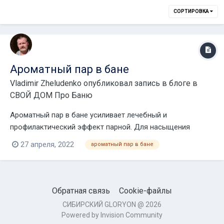
СОРТИРОВКА
Ароматный пар в бане
Vladimir Zheludenko
опубликовал запись в блоге в
СВОЙ ДОМ Про Баню
Ароматный пар в бане усиливает лечебный и
профилактический эффект парной. Для насыщения
воздуха запахами используют различные средства,
27 апреля, 2022
ароматный пар в бане
каждое из которых обладает своими свойствами. Как же
на даче после трудового дня - и без баньки?Я беру
эмалированный чайник на 3 л и иду по участку собир...
Обратная связь
Cookie-файлы
СИБИРСКИЙ GLORYON @ 2026
Powered by Invision Community