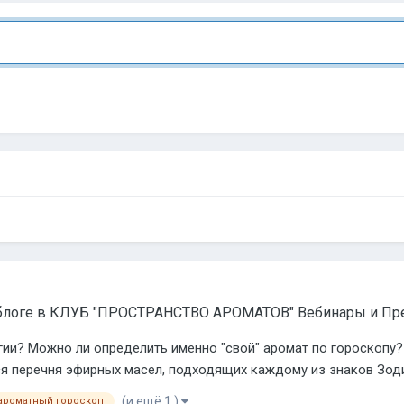
блоге в
КЛУБ "ПРОСТРАНСТВО АРОМАТОВ" Вебинары и Пр
гии? Можно ли определить именно "свой" аромат по гороскопу
я перечня эфирных масел, подходящих каждому из знаков Зод
(и ещё 1 )
ароматный гороскоп