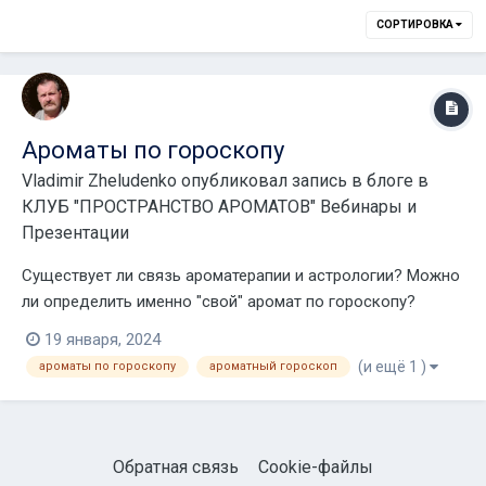
СОРТИРОВКА
Ароматы по гороскопу
Vladimir Zheludenko
опубликовал запись в блоге в
КЛУБ "ПРОСТРАНСТВО АРОМАТОВ" Вебинары и
Презентации
Существует ли связь ароматерапии и астрологии? Можно
ли определить именно "свой" аромат по гороскопу?
Современные астрологи утверждают, что обладают
19 января, 2024
сокровенными знаниями по части, касающейся перечня
(и ещё 1 )
ароматы по гороскопу
ароматный гороскоп
эфирных масел, подходящих каждому из знаков Зодиака.
Проведенные ароматерапевтами тесты во многом по...
Обратная связь
Cookie-файлы