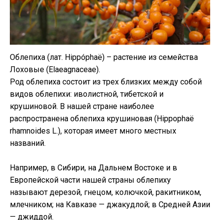
Облепиха (лат. Hippóphaë) – растение из семейства
Лоховые (Elaeagnaceae).
Род облепиха состоит из трех близких между собой
видов облепихи: иволистной, тибетской и
крушиновой. В нашей стране наиболее
распространена облепиха крушиновая (Hippophaё
rhamnoides L.),
которая имеет много местных
названий.
Например, в Сибири, на Дальнем Востоке и в
Европейской части нашей страны облепиху
называют дерезой, гнецом, колючкой, ракитником,
млечником; на Кавказе — джакудлой; в Средней Азии
— джиддой.