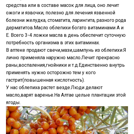
средства или в составе масок для лица, оно лечит
ожоги и язвочки, полезно для лечения язвенной
болезни желудка, стоматита, ларингита, разного рода
дерматитов.Масло облепихи богато витаминами А и
Е. Всего 3-4 ложки масла в день обеспечит суточную
потребность организма в этих витаминах.
В аптеке продают свечи,мази,шампунь из облепихи.Я
лично применяла наружно масло.Лечит прекрасно
раны,воспаления,гнойники и т.д.Единственно внутрь
применять нужно осторожно тем у кого
гастрит(повышенная кислотность).
У нас облепиха растет везде.Люди делают
масло,варят варенье.На Алтае целые плантации этой
ягоды.