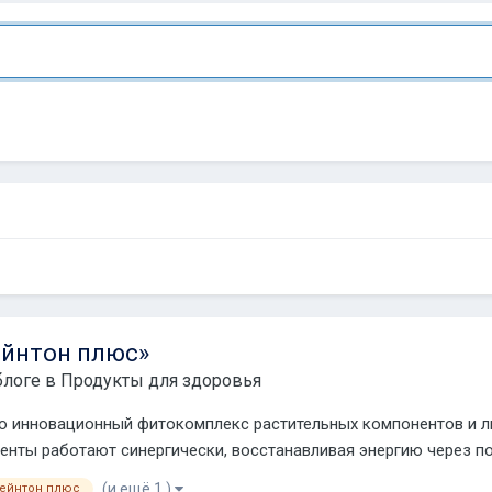
ейнтон плюс»
блоге в
Продукты для здоровья
Это инновационный фитокомплекс растительных компонентов и 
енты работают синергически, восстанавливая энергию через по
(и ещё 1 )
ейнтон плюс