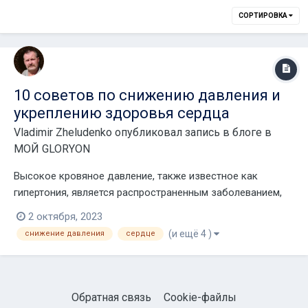
СОРТИРОВКА
10 советов по снижению давления и
укреплению здоровья сердца
Vladimir Zheludenko
опубликовал запись в блоге в
МОЙ GLORYON
Высокое кровяное давление, также известное как
гипертония, является распространенным заболеванием,
от которого страдают миллионы людей во всем мире.
2 октября, 2023
Если его не лечить, оно может привести к серьезным
(и ещё 4 )
снижение давления
сердце
осложнениям, таким как болезни сердца, инсульт и
проблемы с почками. К счастью, внеся несколько изме...
Обратная связь
Cookie-файлы