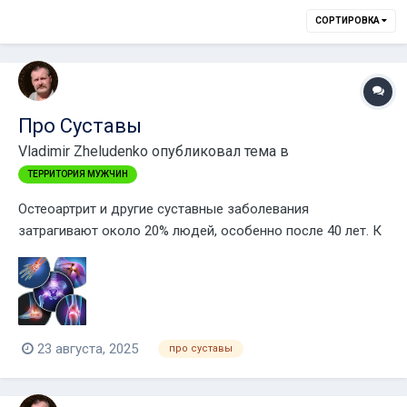
СОРТИРОВКА
Про Суставы
Vladimir Zheludenko
опубликовал тема в
ТЕРРИТОРИЯ МУЖЧИН
Остеоартрит и другие суставные заболевания
затрагивают около 20% людей, особенно после 40 лет. К
75 годам признаки болезни есть у большинства. Чаще
страдают коленные и тазобедренные суставы. Женщины
чаще болеют коленями, мужчины — тазобедренными.
Факторы риска — возраст, лишний вес, трав...
23 августа, 2025
про суставы