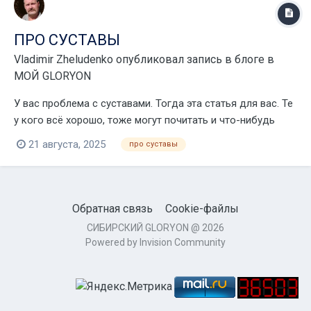
ПРО СУСТАВЫ
Vladimir Zheludenko
опубликовал запись в блоге в
МОЙ GLORYON
У вас проблема с суставами. Тогда эта статья для вас. Те
у кого всё хорошо, тоже могут почитать и что-нибудь
почерпнуть для себя. Ведь предупредить недуг всегда
21 августа, 2025
про суставы
легче, чем потом его лечить. Как с возрастом сохранить
активный образ жизни и радость движения?
Разбираемся в причинах проблем и...
Обратная связь
Cookie-файлы
СИБИРСКИЙ GLORYON @ 2026
Powered by Invision Community