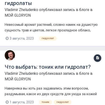
гидролаты
Vladimir Zheludenko
опубликовал запись в блоге в
МОЙ GLORYON
Невесомый аромат растений, словно намек на душистую
сущность трав и цветов, легкое прохладное облако,
которое освежает и тонизирует кожу, как горный воздух,
3 августа, 2023
гидролат
наполненный цветением. Флоральные воды — поэзия
чистой воды, уверены, что они должны быть у каждой
девушки, чтобы добавить к ритуалу ухода за с...
Что выбрать: тоник или гидролат?
Vladimir Zheludenko
опубликовал запись в блоге в
МОЙ GLORYON
Наверняка вы хоть раз задавались этим вопросом,
раздумывая, какое из двух средств для ухода за кожей
приобрести. Кажется, что они почти одинаковые. Или
1 августа, 2023
тоник
гидролат