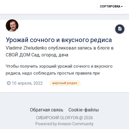
СОРТИРОВКА
Урожай сочного и вкусного редиса
Vladimir Zheludenko
опубликовал запись в блоге в
СВОЙ ДОМ Сад, огород, дача
Чтобы получить хороший урожай сочного и вкусного
редиса, надо соблюдать простые правила при
выращивании. Дело в том, что достаточно часто
10 апреля, 2022
вкусный редис
неопытные огородники допускают три ошибки во время
работы на грядках, которые приводят к
проблемам.Многие хотят защитить овощ от морозов, а
для этого использ...
Обратная связь
Cookie-файлы
СИБИРСКИЙ GLORYON @ 2026
Powered by Invision Community