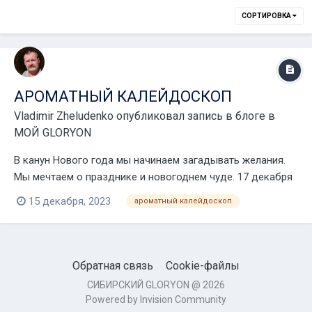
СОРТИРОВКА
АРОМАТНЫЙ КАЛЕЙДОСКОП
Vladimir Zheludenko
опубликовал запись в блоге в
МОЙ GLORYON
В канун Нового года мы начинаем загадывать желания.
Мы мечтаем о празднике и новогоднем чуде. 17 декабря
в 11 мск на необъятной территории онлайн пространства
15 декабря, 2023
ароматный калейдоскоп
пройдёт праздничное событие "Ароматный
калейдоскоп", которое создаст атмосферу чудесной
сказки, в которой мечты обязательно сбываются!...
Обратная связь
Cookie-файлы
СИБИРСКИЙ GLORYON @ 2026
Powered by Invision Community