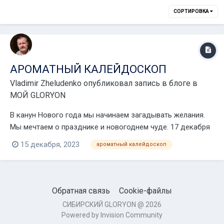
СОРТИРОВКА
АРОМАТНЫЙ КАЛЕЙДОСКОП
Vladimir Zheludenko
опубликовал запись в блоге в
МОЙ GLORYON
В канун Нового года мы начинаем загадывать желания.
Мы мечтаем о празднике и новогоднем чуде. 17 декабря
в 11 мск на необъятной территории онлайн пространства
15 декабря, 2023
ароматный калейдоскоп
пройдёт праздничное событие "Ароматный
калейдоскоп", которое создаст атмосферу чудесной
сказки, в которой мечты обязательно сбываются!...
Обратная связь
Cookie-файлы
СИБИРСКИЙ GLORYON @ 2026
Powered by Invision Community