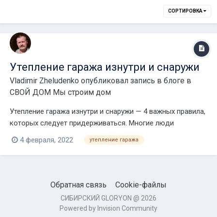
СОРТИРОВКА
Утепление гаража изнутри и снаружи
Vladimir Zheludenko
опубликовал запись в блоге в
СВОЙ ДОМ Мы строим дом
Утепление гаража изнутри и снаружи — 4 важных правила,
которых следует придерживаться. Многие люди
используют гараж для своих потребностей и различных
4 февраля, 2022
утепление гаража
целей. Несмотря на то, что помещение маленькое, оно
довольно многофункциональное и удобное. А его прямое
предназначение – это кончено-же хранение в н...
Обратная связь
Cookie-файлы
СИБИРСКИЙ GLORYON @ 2026
Powered by Invision Community